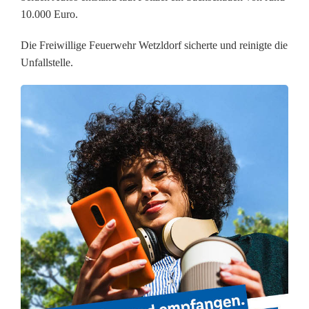
a
10.000 Euro.
u
Die Freiwillige Feuerwehr Wetzldorf sicherte und reinigte die
f
Unfallstelle.
L
a
n
d
s
t
r
a
ß