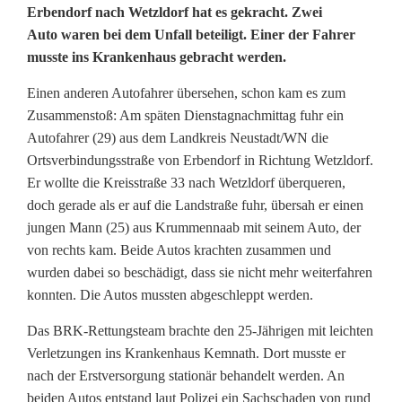
Erbendorf nach Wetzldorf hat es gekracht. Zwei
u
Auto waren bei dem Unfall beteiligt. Einer der Fahrer
musste ins Krankenhaus gebracht werden.
t
o
Einen anderen Autofahrer übersehen, schon kam es zum
Zusammenstoß: Am späten Dienstagnachmittag fuhr ein
s
Autofahrer (29) aus dem Landkreis Neustadt/WN die
k
Ortsverbindungsstraße von Erbendorf in Richtung Wetzldorf.
Er wollte die Kreisstraße 33 nach Wetzldorf überqueren,
r
doch gerade als er auf die Landstraße fuhr, übersah er einen
jungen Mann (25) aus Krummennaab mit seinem Auto, der
a
von rechts kam. Beide Autos krachten zusammen und
c
wurden dabei so beschädigt, dass sie nicht mehr weiterfahren
konnten. Die Autos mussten abgeschleppt werden.
h
e
Das BRK-Rettungsteam brachte den 25-Jährigen mit leichten
Verletzungen ins Krankenhaus Kemnath. Dort musste er
n
nach der Erstversorgung stationär behandelt werden. An
beiden Autos entstand laut Polizei ein Sachschaden von rund