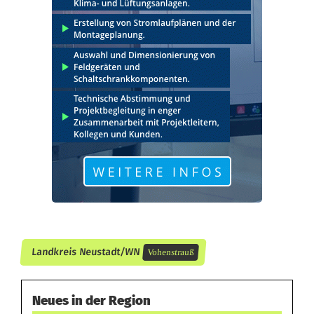
d
a
b
g
e
h
a
u
e
n
Landkreis Neustadt/WN
Vohenstrauß
Neues in der Region