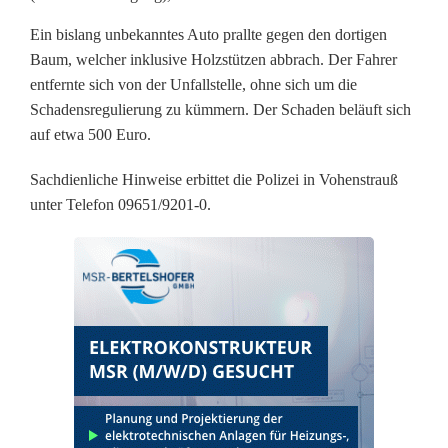
u
Ein bislang unbekanntes Auto prallte gegen den dortigen
m
Baum, welcher inklusive Holzstützen abbrach. Der Fahrer
g
entfernte sich von der Unfallstelle, ohne sich um die
Schadensregulierung zu kümmern. Der Schaden beläuft sich
e
auf etwa 500 Euro.
f
Sachdienliche Hinweise erbittet die Polizei in Vohenstrauß
a
unter Telefon 09651/9201-0.
h
r
e
n
u
n