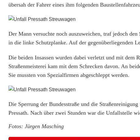
übersah der Fahrer eines ihm folgenden Baustellenfahrze
e
l
Der Mann versuchte noch auszuweichen, traf jedoch den 
l
in die linke Schutzplanke. Auf der gegenüberliegenden 
e
Die beiden Insassen wurden dabei verletzt und mit dem R
n
Straßenmeisterei kam mit dem Schrecken davon. An beide
f
Sie mussten von Spezialfirmen abgeschleppt werden.
a
h
Die Sperrung der Bundesstraße und die Straßenreinigung
r
Pressath. Nach über zwei Stunden war die Unfallstelle w
z
Fotos: Jürgen Masching
e