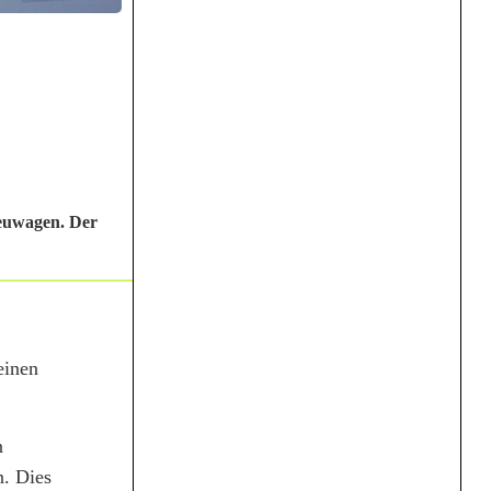
reuwagen. Der
einen
n
n. Dies