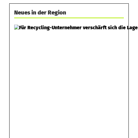
a
Neues in der Region
u
n
e
r
t