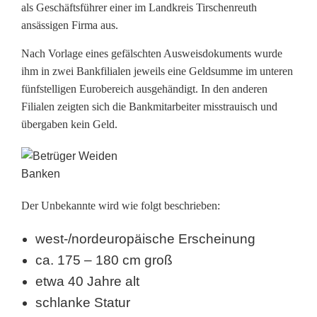
e
als Geschäftsführer einer im Landkreis Tirschenreuth
ansässigen Firma aus.
r
l
Nach Vorlage eines gefälschten Ausweisdokuments wurde
ihm in zwei Bankfilialen jeweils eine Geldsumme im unteren
e
fünfstelligen Eurobereich ausgehändigt. In den anderen
g
Filialen zeigten sich die Bankmitarbeiter misstrauisch und
übergaben kein Geld.
t
B
a
Der Unbekannte wird wie folgt beschrieben:
n
west-/nordeuropäische Erscheinung
k
ca. 175 – 180 cm groß
e
etwa 40 Jahre alt
n
schlanke Statur