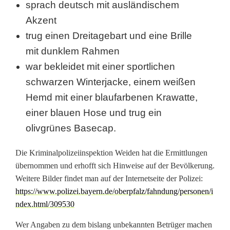
r
sprach deutsch mit ausländischem
Akzent
e
trug einen Dreitagebart und eine Brille
i
mit dunklem Rahmen
n
war bekleidet mit einer sportlichen
schwarzen Winterjacke, einem weißen
:
Hemd mit einer blaufarbenen Krawatte,
Z
einer blauen Hose und trug ein
e
olivgrünes Basecap.
h
Die Kriminalpolizeiinspektion Weiden hat die Ermittlungen
n
übernommen und erhofft sich Hinweise auf der Bevölkerung.
Weitere Bilder findet man auf der Internetseite der Polizei:
t
https://www.polizei.bayern.de/oberpfalz/fahndung/personen/i
a
ndex.html/309530
u
Wer Angaben zu dem bislang unbekannten Betrüger machen