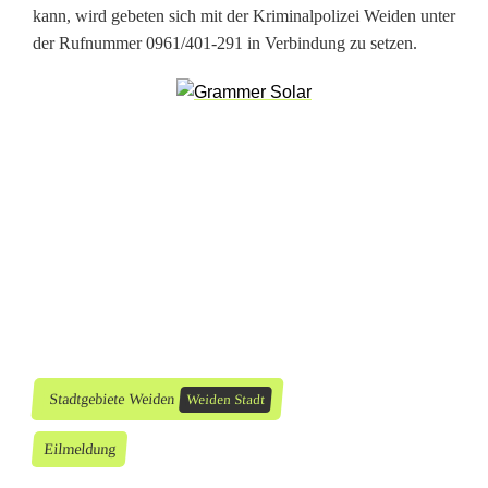
s
kann, wird gebeten sich mit der Kriminalpolizei Weiden unter
der Rufnummer 0961/401-291 in Verbindung zu setzen.
e
n
d
e
E
u
r
o
e
Stadtgebiete Weiden
Weiden Stadt
r
Eilmeldung
g