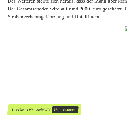
Des Weiteren stellte sich heraus, dass der Mann über kei
n
Der Gesamtschaden wird auf rund 2000 Euro geschätzt. 
Straßenverkehrsgefährdung und Unfallflucht.
k
e
n
e
r
M
o
t
o
Landkreis Neustadt/WN
Weiherhammer
r