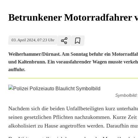
Betrunkener Motorradfahrer v
03. April 2024, 07:23 Uhr
Weiherhammer/Dürnast. Am Sonntag befuhr ein Motorradfahre
und Kaltenbrunn. Ein vorausfahrender Wagen musste verkehrs
auffuhr.
B
Symbolbild
e
Nachdem sich die beiden Unfallbeteiligten kurz unterhalte
t
seinen gesetzlichen Pflichten nachzukommen. Kurze Zeit 
r
alkoholisiert zu Hause angetroffen werden. Daraufhin mus
u