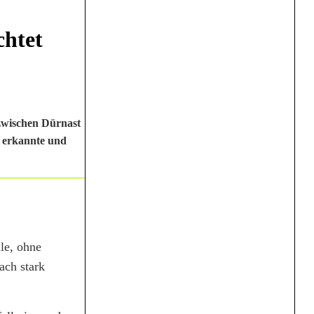
chtet
zwischen Dürnast
t erkannte und
lle, ohne
ach stark