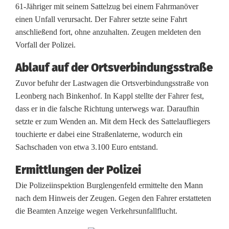
61-Jähriger mit seinem Sattelzug bei einem Fahrmanöver
e
einen Unfall verursacht. Der Fahrer setzte seine Fahrt
anschließend fort, ohne anzuhalten. Zeugen meldeten den
u
Vorfall der Polizei.
g
Ablauf auf der Ortsverbindungsstraße
e
Zuvor befuhr der Lastwagen die Ortsverbindungsstraße von
n
Leonberg nach Binkenhof. In Kappl stellte der Fahrer fest,
dass er in die falsche Richtung unterwegs war. Daraufhin
ü
setzte er zum Wenden an. Mit dem Heck des Sattelaufliegers
b
touchierte er dabei eine Straßenlaterne, wodurch ein
Sachschaden von etwa 3.100 Euro entstand.
e
Ermittlungen der Polizei
r
Die Polizeiinspektion Burglengenfeld ermittelte den Mann
f
nach dem Hinweis der Zeugen. Gegen den Fahrer erstatteten
ü
die Beamten Anzeige wegen Verkehrsunfallflucht.