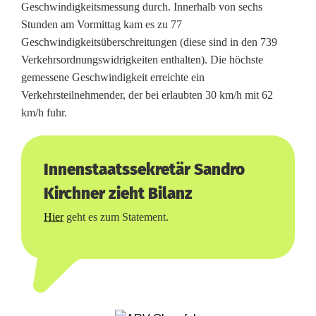
t
Geschwindigkeitsmessung durch. Innerhalb von sechs
Stunden am Vormittag kam es zu 77
a
Geschwindigkeitsüberschreitungen (diese sind in den 739
g
Verkehrsordnungswidrigkeiten enthalten). Die höchste
gemessene Geschwindigkeit erreichte ein
S
Verkehrsteilnehmender, der bei erlaubten 30 km/h mit 62
i
km/h fuhr.
c
h
Innenstaatssekretär Sandro
Kirchner zieht Bilanz
e
Hier
geht es zum Statement.
r
.
m
o