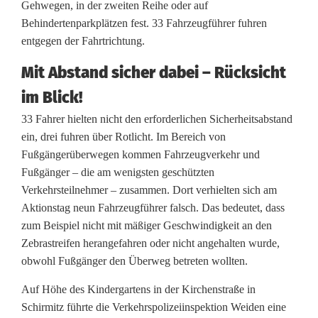
n
Gehwegen, in der zweiten Reihe oder auf
Behindertenparkplätzen fest. 33 Fahrzeugführer fuhren
z
entgegen der Fahrtrichtung.
z
Mit Abstand sicher dabei – Rücksicht
u
im Blick!
m
33 Fahrer hielten nicht den erforderlichen Sicherheitsabstand
A
ein, drei fuhren über Rotlicht. Im Bereich von
Fußgängerüberwegen kommen Fahrzeugverkehr und
k
Fußgänger – die am wenigsten geschützten
t
Verkehrsteilnehmer – zusammen. Dort verhielten sich am
Aktionstag neun Fahrzeugführer falsch. Das bedeutet, dass
i
zum Beispiel nicht mit mäßiger Geschwindigkeit an den
o
Zebrastreifen herangefahren oder nicht angehalten wurde,
obwohl Fußgänger den Überweg betreten wollten.
n
Auf Höhe des Kindergartens in der Kirchenstraße in
s
Schirmitz führte die Verkehrspolizeiinspektion Weiden eine