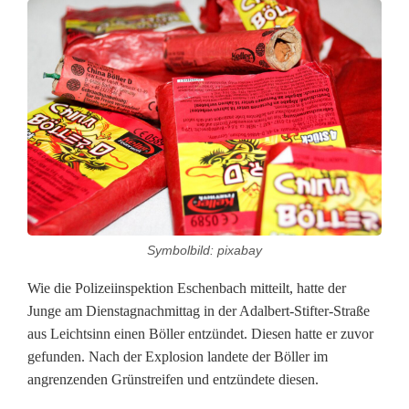
B
r
a
n
d
d
u
Symbolbild: pixabay
r
Wie die Polizeiinspektion Eschenbach mitteilt, hatte der
c
Junge am Dienstagnachmittag in der Adalbert-Stifter-Straße
h
aus Leichtsinn einen Böller entzündet. Diesen hatte er zuvor
gefunden. Nach der Explosion landete der Böller im
B
angrenzenden Grünstreifen und entzündete diesen.
ö