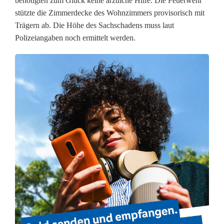
a
benötigten zum Glück keine ärztliche Hilfe. Die Feuerwehr
stützte die Zimmerdecke des Wohnzimmers provisorisch mit
l
Trägern ab. Die Höhe des Sachschadens muss laut
l
Polizeiangaben noch ermittelt werden.
i
n
F
l
o
ß
:
F
e