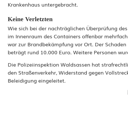
e
Krankenhaus untergebracht.
r
Keine Verletzten
v
Wie sich bei der nachträglichen Überprüfung des
im Innenraum des Containers offenbar mehrfach 
e
war zur Brandbekämpfung vor Ort. Der Schaden
r
beträgt rund 10.000 Euro. Weitere Personen wur
l
Die Polizeiinspektion Waldsassen hat strafrechtl
e
den Straßenverkehr, Widerstand gegen Vollstre
t
Beleidigung eingeleitet.
z
u
n
g