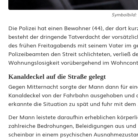
d
r
Symbolbild:
o
Die Polizei hat einen Bewohner (44), der dort ku
besteht der dringende Tatverdacht der vorsätzlic
h
des frühen Freitagabends mit seinem Vater im 
u
Polizeibeamten den Streit schlichteten, verlie
n
Wohnungslosigkeit vorübergehend im Wohnconta
g
Kanaldeckel auf die Straße gelegt
,
Gegen Mitternacht sorgte der Mann dann für einen
Kanaldeckel von der Fahrbahn ausgehoben und a
K
erkannte die Situation zu spät und fuhr mit dem
ö
Der Mann leistete daraufhin erheblichen körper
r
zahlreiche Bedrohungen, Beleidigungen aus und be
p
scheinbar in einem psychischen Ausnahmezustand