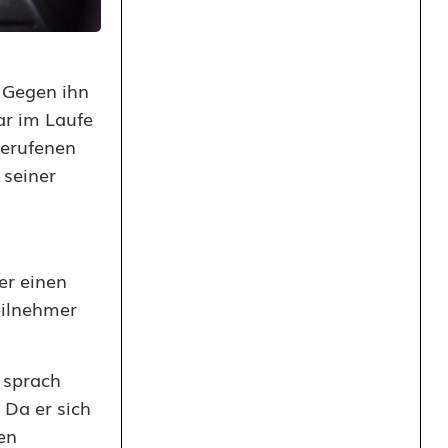
. Gegen ihn
ar im Laufe
gerufenen
 seiner
er einen
eilnehmer
 sprach
 Da er sich
en