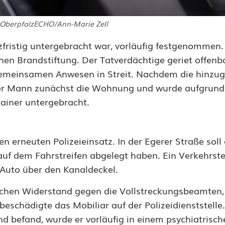
 OberpfalzECHO/Ann-Marie Zell
rzfristig untergebracht war, vorläufig festgenommen
hen Brandstiftung. Der Tatverdächtige geriet offenb
gemeinsamen Anwesen in Streit. Nachdem die hinzu
ß der Mann zunächst die Wohnung und wurde aufgrund
iner untergebracht.
 erneuten Polizeieinsatz. In der Egerer Straße soll 
uf dem Fahrstreifen abgelegt haben. Ein Verkehrst
 Auto über den Kanaldeckel.
lichen Widerstand gegen die Vollstreckungsbeamten,
schädigte das Mobiliar auf der Polizeidienststelle.
 befand, wurde er vorläufig in einem psychiatrisch