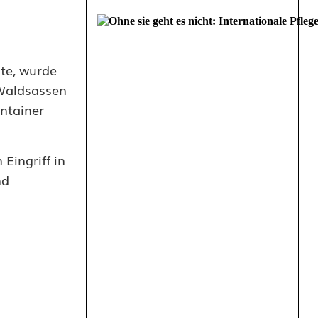
lte, wurde
 Waldsassen
ntainer
Eingriff in
nd