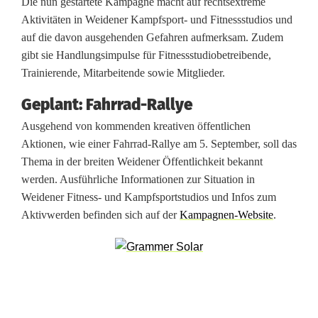
r
Die nun gestartete Kampagne macht auf rechtsextreme
Aktivitäten in Weidener Kampfsport- und Fitnessstudios und
t
auf die davon ausgehenden Gefahren aufmerksam. Zudem
e
gibt sie Handlungsimpulse für Fitnessstudiobetreibende,
Trainierende, Mitarbeitende sowie Mitglieder.
t
Geplant: Fahrrad-Rallye
K
Ausgehend von kommenden kreativen öffentlichen
a
Aktionen, wie einer Fahrrad-Rallye am 5. September, soll das
Thema in der breiten Weidener Öffentlichkeit bekannt
m
werden. Ausführliche Informationen zur Situation in
p
Weidener Fitness- und Kampfsportstudios und Infos zum
Aktivwerden befinden sich auf der
Kampagnen-Website
.
a
g
n
e