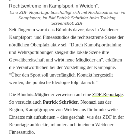
Eine ZDF-Reportage beschäftigt sich mit Rechtsextremen im
Kampfsport, im Bild Patrick Schröder beim Training.
Screenshot: ZDF
O
Seit längerem warnt das Bündnis davor, dass in Weidener
Kampfsport- und Fitnessstudios die rechtsextreme Szene der
b
nördlichen Oberpfalz aktiv sei. “Durch Kampfsporttraining
und Wehrsportübungen steigert die lokale Szene ihre
e
Gewaltbereitschaft und wirbt neue Mitglieder an”, erklärten
r
die Verantwortlichen bei der Vorstellung der Kampagne.
“Über den Sport soll unverfänglich Kontakt hergestellt
p
werden, die politische Ideologie folgt danach.”
f
Die Bündnis-Mitglieder verweisen auf eine
ZDF-Reportage
:
ä
So versucht auch
Patrick Schröder
, Neonazi aus der
Region, Kampfgruppen von Weiden aus für bundesweite
l
Einsätze mit aufzubauen – dies geschah, wie das ZDF in der
z
Reportage aufdeckte, mitunter auch in einem Weidener
Fitnessstudio.
e