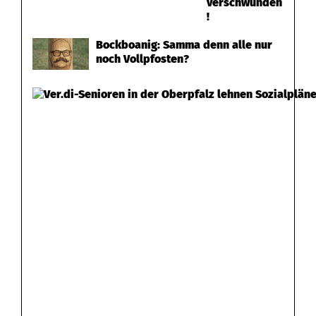
verschwunden
x
!
t
Bockboanig: Samma denn alle nur
noch Vollpfosten?
r
e
m
e
i
m
K
a
m
p