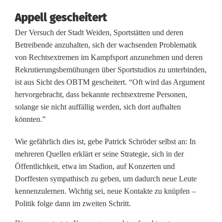
r
Appell gescheitert
Der Versuch der Stadt Weiden, Sportstätten und deren
B
Betreibende anzuhalten, sich der wachsenden Problematik
ü
von Rechtsextremen im Kampfsport anzunehmen und deren
Rekrutierungsbemühungen über Sportstudios zu unterbinden,
n
ist aus Sicht des OBTM gescheitert. “Oft wird das Argument
d
hervorgebracht, dass bekannte rechtsextreme Personen,
solange sie nicht auffällig werden, sich dort aufhalten
n
könnten.”
i
Wie gefährlich dies ist, gebe Patrick Schröder selbst an: In
s
mehreren Quellen erklärt er seine Strategie, sich in der
s
Öffentlichkeit, etwa im Stadion, auf Konzerten und
Dorffesten sympathisch zu geben, um dadurch neue Leute
t
kennenzulernen. Wichtig sei, neue Kontakte zu knüpfen –
a
Politik folge dann im zweiten Schritt.