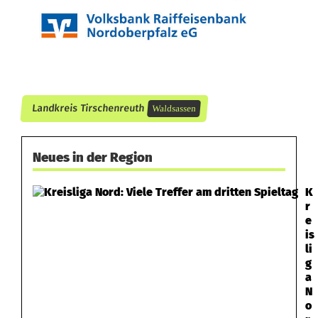
Landkreis Tirschenreuth
Waldsassen
Neues in der Region
K
r
e
is
li
g
a
N
o