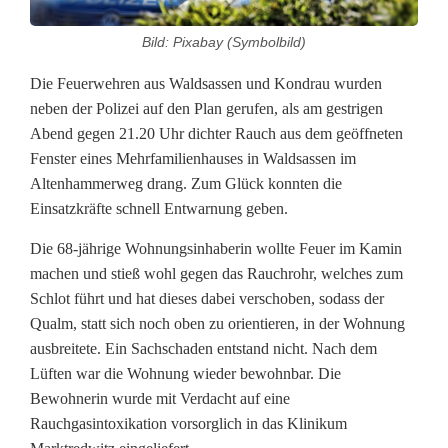
b
Bild: Pixabay (Symbolbild)
i
Die Feuerwehren aus Waldsassen und Kondrau wurden
s
neben der Polizei auf den Plan gerufen, als am gestrigen
i
Abend gegen 21.20 Uhr dichter Rauch aus dem geöffneten
Fenster eines Mehrfamilienhauses in Waldsassen im
m
Altenhammerweg drang. Zum Glück konnten die
S
Einsatzkräfte schnell Entwarnung geben.
t
Die 68-jährige Wohnungsinhaberin wollte Feuer im Kamin
machen und stieß wohl gegen das Rauchrohr, welches zum
r
Schlot führt und hat dieses dabei verschoben, sodass der
a
Qualm, statt sich noch oben zu orientieren, in der Wohnung
ausbreitete. Ein Sachschaden entstand nicht. Nach dem
ß
Lüften war die Wohnung wieder bewohnbar. Die
e
Bewohnerin wurde mit Verdacht auf eine
Rauchgasintoxikation vorsorglich in das Klinikum
n