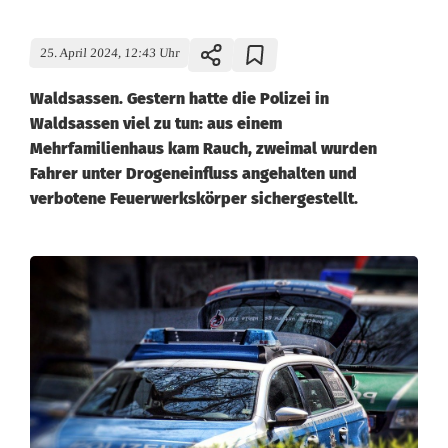
25. April 2024, 12:43 Uhr
Waldsassen. Gestern hatte die Polizei in
Waldsassen viel zu tun: aus einem
Mehrfamilienhaus kam Rauch, zweimal wurden
Fahrer unter Drogeneinfluss angehalten und
verbotene Feuerwerkskörper sichergestellt.
C
a
n
n
a