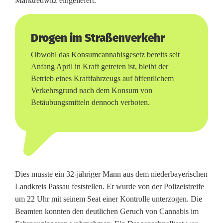
Marktredwitz eingeliefert.
v
e
Drogen im Straßenverkehr
r
Obwohl das Konsumcannabisgesetz bereits seit
k
Anfang April in Kraft getreten ist, bleibt der
Betrieb eines Kraftfahrzeugs auf öffentlichem
e
Verkehrsgrund nach dem Konsum von
Betäubungsmitteln dennoch verboten.
h
r
u
n
Dies musste ein 32-jähriger Mann aus dem niederbayerischen
d
Landkreis Passau feststellen. Er wurde von der Polizeistreife
R
um 22 Uhr mit seinem Seat einer Kontrolle unterzogen. Die
Beamten konnten den deutlichen Geruch von Cannabis im
a