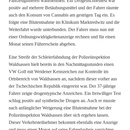
Fahrzeuginneren wahrnehmen. Ein Drogenschnelltest war
u
positiv auf mehrere Betäubungsmittel und der Fahrer räumte
auch den Konsum von Cannabis am gestrigen Tag ein. Es
c
folgte eine Blutentnahme im Klinikum Marktredwitz und die
Weiterfahrt wurde unterbunden. Der Fahrer muss nun mit
h
einer Ordnungswidrigkeitenanzeige rechnen und für einen
e
Monat seinen Führerschein abgeben.
n
Eine Streife der Schleierfahndung der Polizeiinspektion
t
Waldsassen hielt bereits in den Nachmittagsstunden einen
VW Golf mit Weidener Kennzeichen zur Kontrolle im
w
Ortsbereich von Waldsassen an, nachdem dieser vorher aus
i
der Tschechischen Republik eingereist war. Der 37-jährige
Fahrer zeigte drogentypische Anzeichen. Ein freiwilliger Test
c
schlug positiv auf synthetische Drogen an. Auch er musste
k
nach anfänglicher Weigerung eine Blutentnahme bei der
Polizeiinspektion Waldsassen über sich ergehen lassen.
l
Dieser Verkehrsteilnehmer bekommt ebenfalls eine Anzeige
und muss einen Monat auf seine Fahrerlaubnis verzichten.