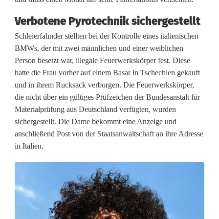
u
n
Verbotene Pyrotechnik sichergestellt
g
Schleierfahnder stellten bei der Kontrolle eines italienischen
BMWs, der mit zwei männlichen und einer weiblichen
i
Person besetzt war, illegale Feuerwerkskörper fest. Diese
n
hatte die Frau vorher auf einem Basar in Tschechien gekauft
und in ihrem Rucksack verborgen. Die Feuerwerkskörper,
M
die nicht über ein gültiges Prüfzeichen der Bundesanstalt für
Materialprüfung aus Deutschland verfügten, wurden
e
sichergestellt. Die Dame bekommt eine Anzeige und
h
anschließend Post von der Staatsanwaltschaft an ihre Adresse
in Italien.
r
f
a
m