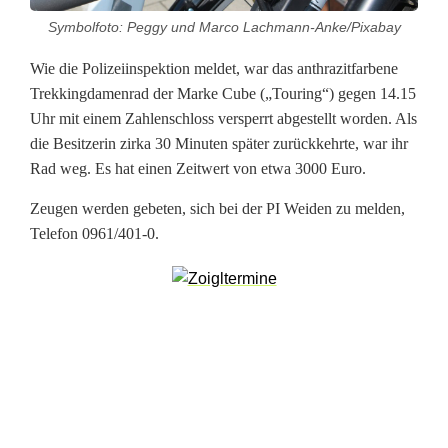
Symbolfoto: Peggy und Marco Lachmann-Anke/Pixabay
h
Wie die Polizeiinspektion meldet, war das anthrazitfarbene
l
Trekkingdamenrad der Marke Cube („Touring“) gegen 14.15
e
Uhr mit einem Zahlenschloss versperrt abgestellt worden. Als
die Besitzerin zirka 30 Minuten später zurückkehrte, war ihr
n
Rad weg. Es hat einen Zeitwert von etwa 3000 Euro.
s
Zeugen werden gebeten, sich bei der PI Weiden zu melden,
c
Telefon 0961/401-0.
h
l
o
s
s