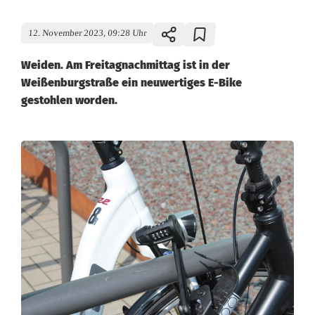
12. November 2023, 09:28 Uhr
Weiden. Am Freitagnachmittag ist in der
Weißenburgstraße ein neuwertiges E-Bike
gestohlen worden.
T
r
o
t
z
Z
a