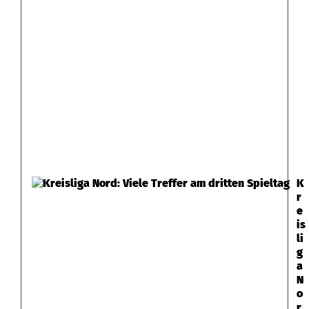
K
r
e
is
li
g
a
N
o
r