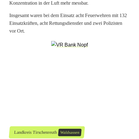
r
Konzentration in der Luft mehr messbar.
i
Insgesamt waren bei dem Einsatz acht Feuerwehren mit 132
Einsatzkräften, acht Rettungsdienstler und zwei Polizisten
t
vor Ort.
t
i
n
H
a
l
l
e
n
Landkreis Tirschenreuth
Waldsassen