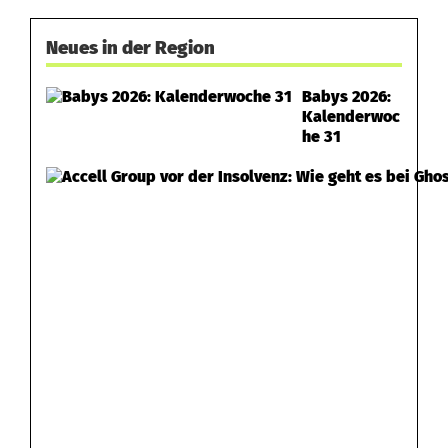
b
Neues in der Region
a
d
Babys 2026:
Kalenderwoc
[
he 31
U
p
d
a
t
e
]