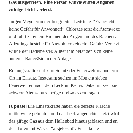
h
Gas ausgetreten. Eine Person wurde ersten Angaben
zufolge leicht verletzt.
l
o
Jürgen Meyer von der Integrierten Leitstelle: “Es besteht
keine Gefahr für Anwohner!” Chlorgas reizt die Atemwege
r
und führt zu einem Brennen der Augen und des Rachens.
g
Allerdings bestehe für Anwohner keinerlei Gefahr. Verletzt
wurde der Bademeister. Außer ihm befanden sich keine
a
anderen Badegäste in der Anlage.
s
Rettungskräfte sind zum Schutz der Feuerwehrmänner vor
-
Ort im Einsatz. Insgesamt suchen im Moment sieben
Feuerwehren nach dem Leck im Keller. Dabei müssen sie
A
schwere Atemschutzanzüge und -masken tragen.
u
[Update]
Die Einsatzkräfte haben die defekte Flasche
s
mittlerweile gefunden und das Leck abgedichtet. Jetzt wird
das giftige Gas aus dem Hallenbad hinausgeblasen und an
t
den Türen mit Wasser “abgelöscht”. Es ist keine