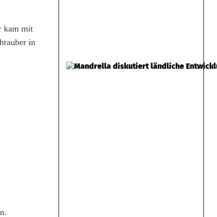
r kam mit
hrauber in
n.