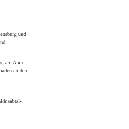
gensburg und
und
ro, am Audi
chaden an den
aldnaabtal-