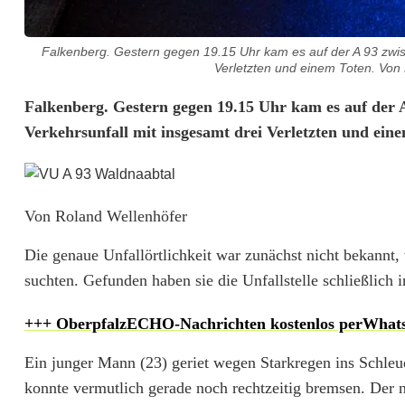
Falkenberg. Gestern gegen 19.15 Uhr kam es auf der A 93 zwi
Verletzten und einem Toten. Von R
C
Falkenberg. Gestern gegen 19.15 Uhr kam es auf der
Verkehrsunfall mit insgesamt drei Verletzten und ein
r
a
s
Von Roland Wellenhöfer
h
Die genaue Unfallörtlichkeit war zunächst nicht bekannt,
a
suchten. Gefunden haben sie die Unfallstelle schließlich 
u
+++ OberpfalzECHO-Nachrichten kostenlos perWhat
f
Ein junger Mann (23) geriet wegen Starkregen ins Schleud
d
konnte vermutlich gerade noch rechtzeitig bremsen. Der n