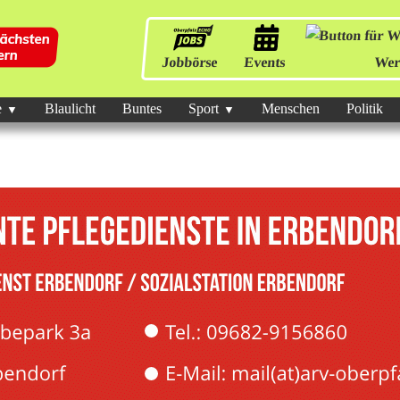
Jobbörse
Events
Wer
e
Blaulicht
Buntes
Sport
Menschen
Politik