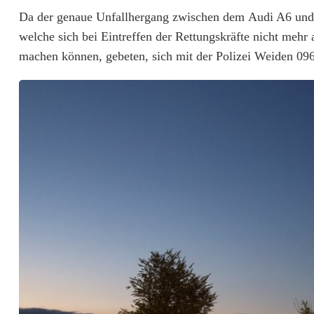
Da der genaue Unfallhergang zwischen dem Audi A6 und d
w
welche sich bei Eintreffen der Rettungskräfte nicht meh
e
machen können, gebeten, sich mit der Polizei Weiden 096
r
v
e
r
l
e
t
z
t