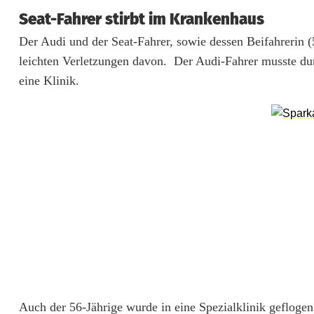
e
Seat-Fahrer stirbt im Krankenhaus
r
Der Audi und der Seat-Fahrer, sowie dessen Beifahrerin 
leichten Verletzungen davon. Der Audi-Fahrer musste du
A
eine Klinik.
9
3
:
E
i
n
T
o
t
Auch der 56-Jährige wurde in eine Spezialklinik geflogen