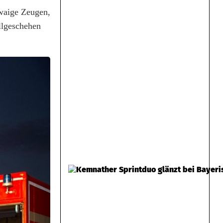
twaige Zeugen,
llgeschehen