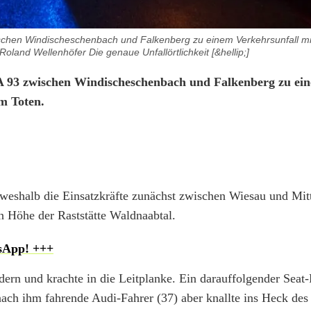
schen Windischeschenbach und Falkenberg zu einem Verkehrsunfall mi
oland Wellenhöfer Die genaue Unfallörtlichkeit [&hellip;]
 A 93 zwischen Windischeschenbach und Falkenberg zu ei
em Toten.
 weshalb die Einsatzkräfte zunächst zwischen Wiesau und Mitt
in Höhe der Raststätte Waldnaabtal.
sApp! +++
ern und krachte in die Leitplanke. Ein darauffolgender Seat-
ach ihm fahrende Audi-Fahrer (37) aber knallte ins Heck des 