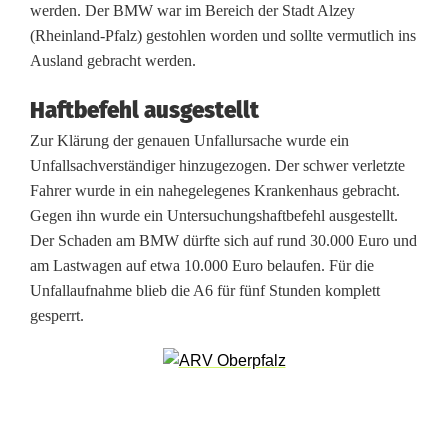
werden. Der BMW war im Bereich der Stadt Alzey
m
(Rheinland-Pfalz) gestohlen worden und sollte vermutlich ins
Ausland gebracht werden.
W
a
Haftbefehl ausgestellt
g
Zur Klärung der genauen Unfallursache wurde ein
Unfallsachverständiger hinzugezogen. Der schwer verletzte
e
Fahrer wurde in ein nahegelegenes Krankenhaus gebracht.
n
Gegen ihn wurde ein Untersuchungshaftbefehl ausgestellt.
Der Schaden am BMW dürfte sich auf rund 30.000 Euro und
–
am Lastwagen auf etwa 10.000 Euro belaufen. Für die
Unfallaufnahme blieb die A6 für fünf Stunden komplett
A
gesperrt.
6
m
e