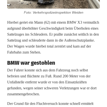
i
Foto: Verkehrspolizeiinspektion Weiden
t
g
Hierbei geriet ein Mann (62) mit einem BMW X3 vermutlich
aufgrund überhöhter Geschwindigkeit beim Überholen eines
e
Sattelzuges ins Schleudern. Er prallte zunächst seitlich in den
Sattelzug und schleuderte dann in die Außenschutzplanke.
s
Der Wagen wurde hierbei total zerstört und kam auf der
t
Fahrbahn zum Stehen.
o
BMW war gestohlen
h
Der Fahrer konnte sich aus dem Fahrzeug noch selbst
befreien und flüchtete zu Fuß. Rund 200 Meter von der
l
Unfallstelle entfernt wurde er von den Einsatzkräften
e
gefunden, wegen seiner schweren Verletzungen war er dort
zusammengebrochen.
n
Der Grund für den Fluchtversuch konnte schnell ermittelt
e