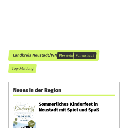
h
r
e
r
e
S
Landkreis Neustadt/WN
Pleystein
Vohenstrauß
t
Top-Meldung
u
n
Neues in der Region
d
Sommerliches Kinderfest in
e
Neustadt mit Spiel und Spaß
n