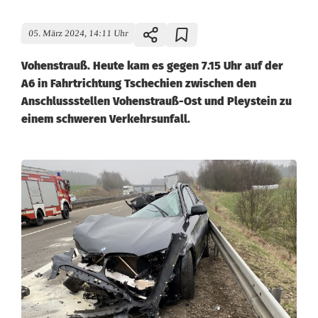
05. März 2024, 14:11 Uhr
Vohenstrauß. Heute kam es gegen 7.15 Uhr auf der
A6 in Fahrtrichtung Tschechien zwischen den
Anschlussstellen Vohenstrauß-Ost und Pleystein zu
einem schweren Verkehrsunfall.
C
r
a
s
h
m