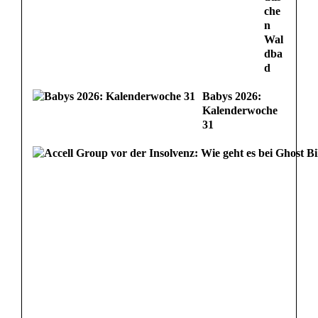
che
n
Wal
dba
d
Babys 2026:
Kalenderwoche
31