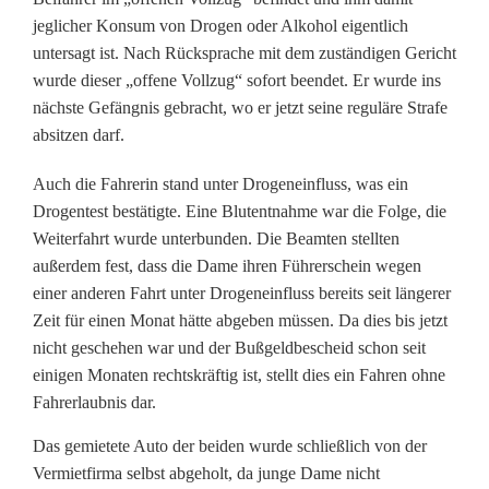
e
jeglicher Konsum von Drogen oder Alkohol eigentlich
i
untersagt ist. Nach Rücksprache mit dem zuständigen Gericht
wurde dieser „offene Vollzug“ sofort beendet. Er wurde ins
e
nächste Gefängnis gebracht, wo er jetzt seine reguläre Strafe
r
absitzen darf.
n
Auch die Fahrerin stand unter Drogeneinfluss, was ein
a
Drogentest bestätigte. Eine Blutentnahme war die Folge, die
Weiterfahrt wurde unterbunden. Die Beamten stellten
c
außerdem fest, dass die Dame ihren Führerschein wegen
h
einer anderen Fahrt unter Drogeneinfluss bereits seit längerer
Zeit für einen Monat hätte abgeben müssen. Da dies bis jetzt
G
nicht geschehen war und der Bußgeldbescheid schon seit
e
einigen Monaten rechtskräftig ist, stellt dies ein Fahren ohne
Fahrerlaubnis dar.
r
Das gemietete Auto der beiden wurde schließlich von der
i
Vermietfirma selbst abgeholt, da junge Dame nicht