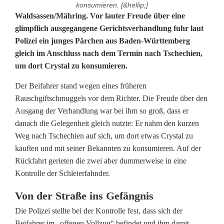
konsumieren. [&hellip;]
C
Waldsassen/Mähring. Vor lauter Freude über eine
glimpflich ausgegangene Gerichtsverhandlung fuhr laut
r
Polizei ein junges Pärchen aus Baden-Württemberg
gleich im Anschluss nach dem Termin nach Tschechien,
y
um dort Crystal zu konsumieren.
s
Der Beifahrer stand wegen eines früheren
t
Rauschgiftschmuggels vor dem Richter. Die Freude über den
a
Ausgang der Verhandlung war bei ihm so groß, dass er
danach die Gelegenheit gleich nutzte: Er nahm den kurzen
l
Weg nach Tschechien auf sich, um dort etwas Crystal zu
kauften und mit seiner Bekannten zu konsumieren. Auf der
z
Rückfahrt gerieten die zwei aber dummerweise in eine
u
Kontrolle der Schleierfahnder.
r
Von der Straße ins Gefängnis
F
Die Polizei stellte bei der Kontrolle fest, dass sich der
Beifahrer im „offenen Vollzug“ befindet und ihm damit