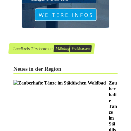
u
n
g
Landkreis Tirschenreuth
Mähring
Waldsassen
Neues in der Region
Zau
ber
haft
e
Tän
ze
im
Stä
dtis