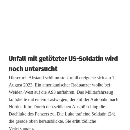
e
n
f
a
s
Unfall mit getöteter US-Soldatin wird
t
noch untersucht
5
Dieser mit Abstand schlimmste Unfall ereignete sich am 1.
0
August 2023. Ein amerikanischer Radpanzer wollte bei
Weiden-West auf die A93 auffahren. Das Militärfahrzeug
U
kollidierte mit einem Lastwagen, der auf der Autobahn nach
n
Norden fuhr. Durch den seitlichen Anstoß schlug die
Dachluke des Panzers zu. Die Luke traf eine Soldatin (24),
f
die gerade oben herausblickte. Sie erlitt tödliche
ä
Verletzungen.