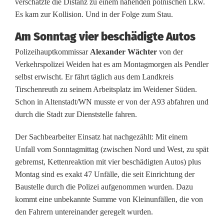
verschätzte die Distanz zu einem nahenden polnischen Lkw.
a
Es kam zur Kollision. Und in der Folge zum Stau.
u
Am Sonntag vier beschädigte Autos
f
Polizeihauptkommissar
Alexander Wächter
von der
A
Verkehrspolizei Weiden hat es am Montagmorgen als Pendler
selbst erwischt. Er fährt täglich aus dem Landkreis
9
Tirschenreuth zu seinem Arbeitsplatz im Weidener Süden.
3
Schon in Altenstadt/WN musste er von der A93 abfahren und
durch die Stadt zur Dienststelle fahren.
b
e
Der Sachbearbeiter Einsatz hat nachgezählt: Mit einem
Unfall vom Sonntagmittag (zwischen Nord und West, zu spät
i
gebremst, Kettenreaktion mit vier beschädigten Autos) plus
W
Montag sind es exakt 47 Unfälle, die seit Einrichtung der
Baustelle durch die Polizei aufgenommen wurden. Dazu
e
kommt eine unbekannte Summe von Kleinunfällen, die von
i
den Fahrern untereinander geregelt wurden.