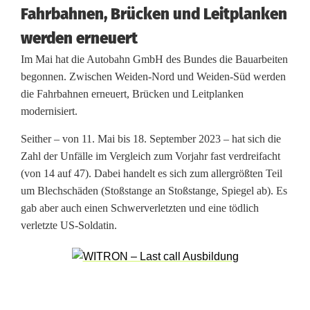
d
Fahrbahnen, Brücken und Leitplanken
e
werden erneuert
Im Mai hat die Autobahn GmbH des Bundes die Bauarbeiten
n
begonnen. Zwischen Weiden-Nord und Weiden-Süd werden
:
die Fahrbahnen erneuert, Brücken und Leitplanken
modernisiert.
I
Seither – von 11. Mai bis 18. September 2023 – hat sich die
n
Zahl der Unfälle im Vergleich zum Vorjahr fast verdreifacht
z
(von 14 auf 47). Dabei handelt es sich zum allergrößten Teil
um Blechschäden (Stoßstange an Stoßstange, Spiegel ab). Es
w
gab aber auch einen Schwerverletzten und eine tödlich
i
verletzte US-Soldatin.
s
c
h