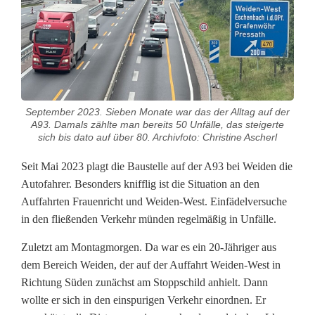
e
r
-
B
a
September 2023. Sieben Monate war das der Alltag auf der
A93. Damals zählte man bereits 50 Unfälle, das steigerte
u
sich bis dato auf über 80. Archivfoto: Christine Ascherl
s
Seit Mai 2023 plagt die Baustelle auf der A93 bei Weiden die
Autofahrer. Besonders knifflig ist die Situation an den
t
Auffahrten Frauenricht und Weiden-West. Einfädelversuche
e
in den fließenden Verkehr münden regelmäßig in Unfälle.
l
Zuletzt am Montagmorgen. Da war es ein 20-Jähriger aus
l
dem Bereich Weiden, der auf der Auffahrt Weiden-West in
Richtung Süden zunächst am Stoppschild anhielt. Dann
e
wollte er sich in den einspurigen Verkehr einordnen. Er