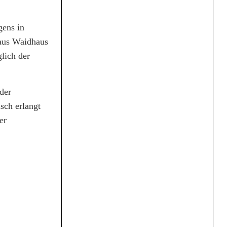
gens in
 aus Waidhaus
lich der
der
sch erlangt
er