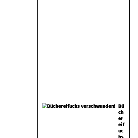
Bü
ch
er
eif
uc
hs