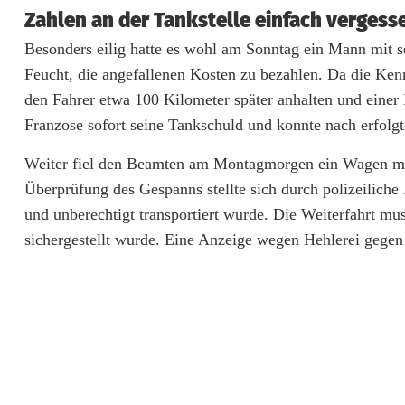
a
Zahlen an der Tankstelle einfach vergess
Besonders eilig hatte es wohl am Sonntag ein Mann mit 
m
Feucht, die angefallenen Kosten zu bezahlen. Da die Ke
t
den Fahrer etwa 100 Kilometer später anhalten und einer
e
Franzose sofort seine Tankschuld und konnte nach erfolg
n
Weiter fiel den Beamten am Montagmorgen ein Wagen mit
d
Überprüfung des Gespanns stellte sich durch polizeiliche
und unberechtigt transportiert wurde. Die Weiterfahrt mu
e
sichergestellt wurde. Eine Anzeige wegen Hehlerei gegen
r
G
r
e
n