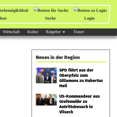
ben
Suche
Login
Wirtschaft
Kultur
Ratgeber
Trauer
Neues in der Region
SPD fährt aus der
Oberpfalz zum
Gillamoos zu Hubertus
Heil
US-Kommandeur aus
Grafenwöhr zu
Antrittsbesuch in
Vilseck