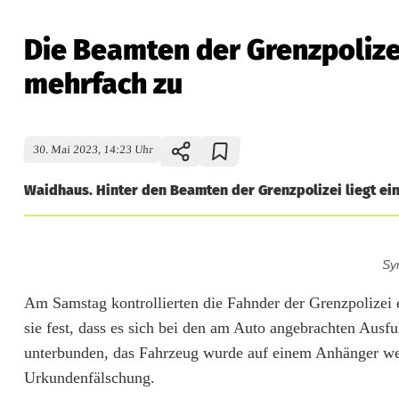
Die Beamten der Grenzpoliz
mehrfach zu
30. Mai 2023, 14:23 Uhr
Waidhaus. Hinter den Beamten der Grenzpolizei liegt ei
D
Sy
i
Am Samstag kontrollierten die Fahnder der Grenzpolizei 
e
sie fest, dass es sich bei den am Auto angebrachten Aus
B
unterbunden, das Fahrzeug wurde auf einem Anhänger wei
Urkundenfälschung.
e