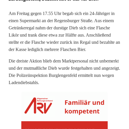
D
Am Freitag gegen 17.55 Uhr begab sich ein 24-Jähriger in
einen Supermarkt an der Regensburger Straße. Aus einem
i
Getränkeregal nahm der durstige Dieb sich eine Flasche
Likör und trank diese etwa zur Hälfte aus. Anschließend
e
stellte er die Flasche wieder zurück ins Regal und bezahlte an
b
der Kasse lediglich mehrere Flaschen Bier.
l
Die dreiste Aktion blieb dem Marktpersonal nicht unbemerkt
ä
und der mutmaßliche Dieb wurde festgehalten und angezeigt.
Die Polizeiinspektion Burglengenfeld ermittelt nun wegen
s
Ladendiebstahls.
s
t
a
n