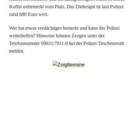
c
Koffer unbemerkt vom Platz. Das Diebesgut ist laut Polizei
h
rund 680 Euro wert.
e
Wer hat etwas verdächtiges bemerkt und kann der Polizei
n
weiterhelfen? Hinweise können Zeugen unter der
Telefonnummer 09631/7011-0 bei der Polizei Tirschenreuth
r
melden.
e
u
t
h
:
D
i