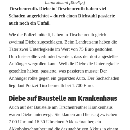
Landratsamt [&hellip;]
D
Tirschenreuth. Diebe in Tirschenreuth haben viel
Schaden angerichtet – durch einen Diebstahl passierte
i
auch noch ein Unfall.
e
Wie die Polizei mitteilt, haben in Tirschenreuth gleich
b
zweimal Diebe zugeschlagen. Beim Landratsamt haben die
Täter zwei Unterlegkeile im Wert von 75 Euro gestohlen.
e
Durch sie sollte verhindert werden, dass der dort abgestellte
i
Anhänger wegrollen kann. Weil die Diebe die Unterlegkeile
gestohlen haben, passierte, was passieren musste: Der
n
Anhänger rollte gegen ein geparktes Auto. Der Sachschaden
liegt laut Polizei Tirschenreuth bei 1.700 Euro.
T
i
Diebe auf Baustelle am Krankenhaus
Auch auf der Baustelle am Tirschenreuther Krankenhaus
r
waren Diebe unterwegs. Sie klauten am Dienstag zwischen
s
7.00 Uhr und 16.30 Uhr einen Akkuschrauber, ein
Akkubohrschrauber und die dazugehörigen Akkus in einem