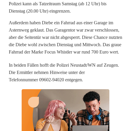
e
Polizei kann als Tatzeitraum Samstag (ab 12 Uhr) bis
k
Dienstag (20.00 Uhr) eingrenzen.
l
Außerdem haben Diebe ein Fahrrad aus einer Garage im
Asternweg geklaut. Das Garagentor war zwar verschlossen,
a
aber die Seitentür war nicht abgesperrt. Diese Chance nutzten
u
die Diebe wohl zwischen Dienstag und Mittwoch. Das graue
Fahrrad der Marke Focus Whistler war rund 700 Euro wert.
e
In beiden Fällen hofft die Polizei Neustadt/WN auf Zeugen.
n
Die Ermittler nehmen Hinweise unter der
W
Telefonnummer 09602-94020 entgegen.
e
r
b
e