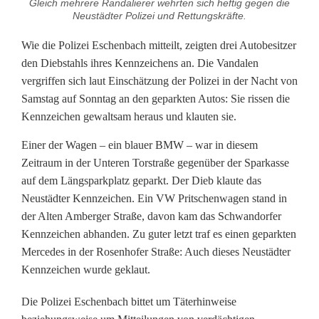
n
Gleich mehrere Randalierer wehrten sich heftig gegen die
Neustädter Polizei und Rettungskräfte.
n
Wie die Polizei Eschenbach mitteilt, zeigten drei Autobesitzer
z
den Diebstahls ihres Kennzeichens an. Die Vandalen
e
vergriffen sich laut Einschätzung der Polizei in der Nacht von
Samstag auf Sonntag an den geparkten Autos: Sie rissen die
i
Kennzeichen gewaltsam heraus und klauten sie.
c
Einer der Wagen – ein blauer BMW – war in diesem
h
Zeitraum in der Unteren Torstraße gegenüber der Sparkasse
auf dem Längsparkplatz geparkt. Der Dieb klaute das
e
Neustädter Kennzeichen. Ein VW Pritschenwagen stand in
n
der Alten Amberger Straße, davon kam das Schwandorfer
Kennzeichen abhanden. Zu guter letzt traf es einen geparkten
-
Mercedes in der Rosenhofer Straße: Auch dieses Neustädter
D
Kennzeichen wurde geklaut.
i
Die Polizei Eschenbach bittet um Täterhinweise