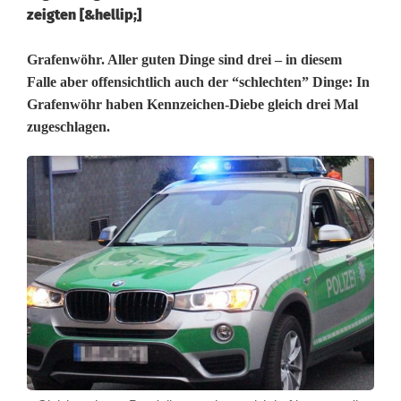
zeigten [&hellip;]
D
Grafenwöhr. Aller guten Dinge sind drei – in diesem
Falle aber offensichtlich auch der “schlechten” Dinge: In
r
Grafenwöhr haben Kennzeichen-Diebe gleich drei Mal
zugeschlagen.
e
i
f
a
c
h
K
e