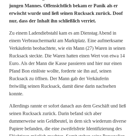
jungen Mannes. Offensichtlich bekam er Panik als er
u
erwischt wurde und ließ seinen Rucksack zurück. Doof
nur, dass der Inhalt ihn schließlich verriet.
m
m
Zu einem Ladendiebstahl kam es am Dienstag Abend in
einem Verbrauchermarkt am Marktplatz. Eine aufmerksame
g
Verkäuferin beobachtete, wie ein Mann (27) Waren in seinen
e
Rucksack steckte. Die Waren hatten einen Wert von etwa 14
Euro. Als der Mann die Kasse passieren und hier nur einen
l
Pfand Bon einlöste wollte, forderte sie ihn auf, seinen
Rucksack zu öffnen. Der Mann gab der Verkäuferin
a
freiwillig seinen Rucksack, damit diese darin nachsehen
u
konnte.
f
Allerdings rannte er sofort danach aus dem Geschäft und ließ
e
seinen Rucksack zurück. Darin befand sich aber
dummerweise sein Geldbeutel, in dem sich wiederum diverse
n
Papiere befanden, die eine zweifelsfreie Identifizierung des