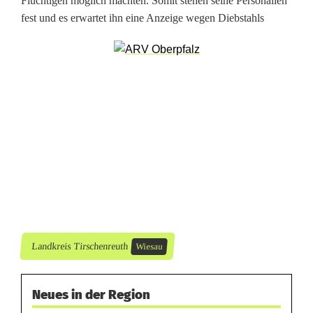
Flüchtigen möglich machten. Somit stehen seine Personalien
:
fest und es erwartet ihn eine Anzeige wegen Diebstahls
L
a
d
e
n
d
i
e
b
Landkreis Tirschenreuth
Wiesau
f
l
Neues in der Region