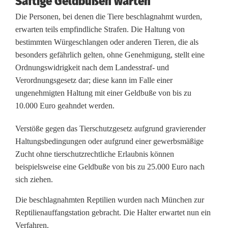
Saftige Geldbußen warten
n
Die Personen, bei denen die Tiere beschlagnahmt wurden,
erwarten teils empfindliche Strafen. Die Haltung von
:
bestimmten Würgeschlangen oder anderen Tieren, die als
P
besonders gefährlich gelten, ohne Genehmigung, stellt eine
Ordnungswidrigkeit nach dem Landesstraf- und
o
Verordnungsgesetz dar; diese kann im Falle einer
ungenehmigten Haltung mit einer Geldbuße von bis zu
l
10.000 Euro geahndet werden.
i
Verstöße gegen das Tierschutzgesetz aufgrund gravierender
z
Haltungsbedingungen oder aufgrund einer gewerbsmäßige
e
Zucht ohne tierschutzrechtliche Erlaubnis können
beispielsweise eine Geldbuße von bis zu 25.000 Euro nach
i
sich ziehen.
b
Die beschlagnahmten Reptilien wurden nach München zur
e
Reptilienauffangstation gebracht. Die Halter erwartet nun ein
Verfahren.