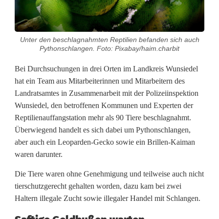
u
c
Unter den beschlagnahmten Reptilien befanden sich auch
h
Pythonschlangen. Foto: Pixabay/haim.charbit
u
Bei Durchsuchungen in drei Orten im Landkreis Wunsiedel
hat ein Team aus Mitarbeiterinnen und Mitarbeitern des
n
Landratsamtes in Zusammenarbeit mit der Polizeiinspektion
g
Wunsiedel, den betroffenen Kommunen und Experten der
Reptilienauffangstation mehr als 90 Tiere beschlagnahmt.
s
Überwiegend handelt es sich dabei um Pythonschlangen,
a
aber auch ein Leoparden-Gecko sowie ein Brillen-Kaiman
waren darunter.
k
Die Tiere waren ohne Genehmigung und teilweise auch nicht
t
tierschutzgerecht gehalten worden, dazu kam bei zwei
i
Haltern illegale Zucht sowie illegaler Handel mit Schlangen.
o