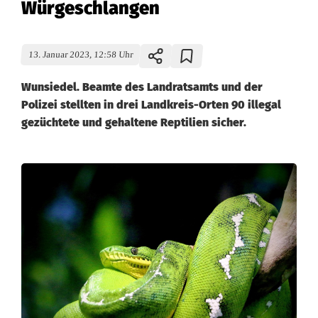
Würgeschlangen
13. Januar 2023, 12:58 Uhr
Wunsiedel. Beamte des Landratsamts und der
Polizei stellten in drei Landkreis-Orten 90 illegal
gezüchtete und gehaltene Reptilien sicher.
D
u
r
c
h
s