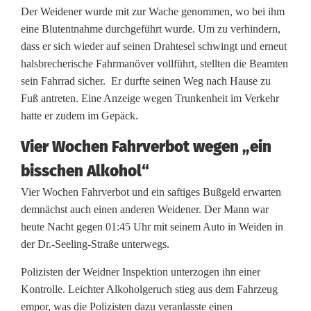
s
Der Weidener wurde mit zur Wache genommen, wo bei ihm
g
eine Blutentnahme durchgeführt wurde. Um zu verhindern,
dass er sich wieder auf seinen Drahtesel schwingt und erneut
e
halsbrecherische Fahrmanöver vollführt, stellten die Beamten
s
sein Fahrrad sicher. Er durfte seinen Weg nach Hause zu
Fuß antreten. Eine Anzeige wegen Trunkenheit im Verkehr
c
hatte er zudem im Gepäck.
h
Vier Wochen Fahrverbot wegen „ein
a
bisschen Alkohol“
u
Vier Wochen Fahrverbot und ein saftiges Bußgeld erwarten
t
demnächst auch einen anderen Weidener. Der Mann war
heute Nacht gegen 01:45 Uhr mit seinem Auto in Weiden in
:
der Dr.-Seeling-Straße unterwegs.
Z
Polizisten der Weidner Inspektion unterzogen ihn einer
w
Kontrolle. Leichter Alkoholgeruch stieg aus dem Fahrzeug
empor, was die Polizisten dazu veranlasste einen