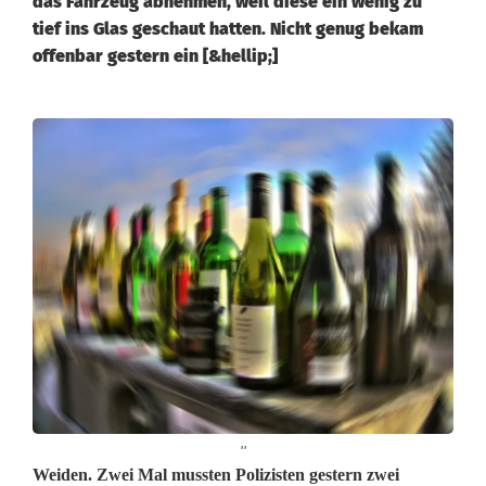
das Fahrzeug abnehmen, weil diese ein wenig zu
tief ins Glas geschaut hatten. Nicht genug bekam
offenbar gestern ein [&hellip;]
''
Z
Weiden. Zwei Mal mussten Polizisten gestern zwei