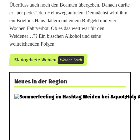
a
Überfluss auch noch den Beamten übergeben. Danach durfte
er „per pedes“ den Heimweg antreten. Demnächst wird ihm
u
ein Brief ins Haus flattern mit einem Bußgeld und vier
s
Wochen Fahrverbot. Ob es das wert war für den
Weidener…?? Ein bisschen Alkohol und seine
d
weitreichenden Folgen.
e
Stadtgebiete Weiden
Weiden Stadt
m
V
Neues in der Region
e
r
k
e
h