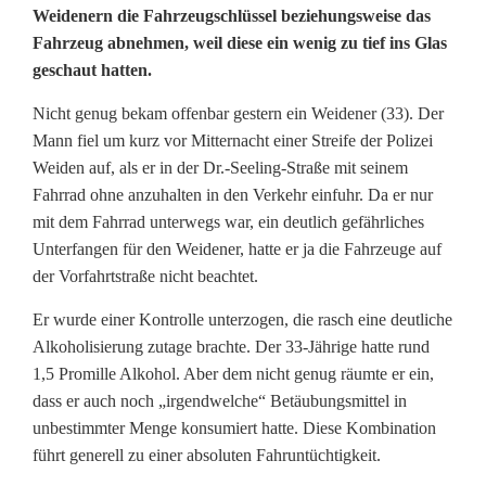
Weidenern die Fahrzeugschlüssel beziehungsweise das
u
Fahrzeug abnehmen, weil diese ein wenig zu tief ins Glas
geschaut hatten.
t
i
Nicht genug bekam offenbar gestern ein Weidener (33). Der
Mann fiel um kurz vor Mitternacht einer Streife der Polizei
e
Weiden auf, als er in der Dr.-Seeling-Straße mit seinem
f
Fahrrad ohne anzuhalten in den Verkehr einfuhr. Da er nur
mit dem Fahrrad unterwegs war, ein deutlich gefährliches
i
Unterfangen für den Weidener, hatte er ja die Fahrzeuge auf
der Vorfahrtstraße nicht beachtet.
n
s
Er wurde einer Kontrolle unterzogen, die rasch eine deutliche
Alkoholisierung zutage brachte. Der 33-Jährige hatte rund
G
1,5 Promille Alkohol. Aber dem nicht genug räumte er ein,
l
dass er auch noch „irgendwelche“ Betäubungsmittel in
unbestimmter Menge konsumiert hatte. Diese Kombination
a
führt generell zu einer absoluten Fahruntüchtigkeit.