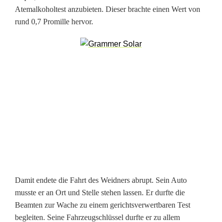
e
Atemalkoholtest anzubieten. Dieser brachte einen Wert von
i
rund 0,7 Promille hervor.
B
e
t
r
u
n
k
e
Damit endete die Fahrt des Weidners abrupt. Sein Auto
n
musste er an Ort und Stelle stehen lassen. Er durfte die
Beamten zur Wache zu einem gerichtsverwertbaren Test
e
begleiten. Seine Fahrzeugschlüssel durfte er zu allem