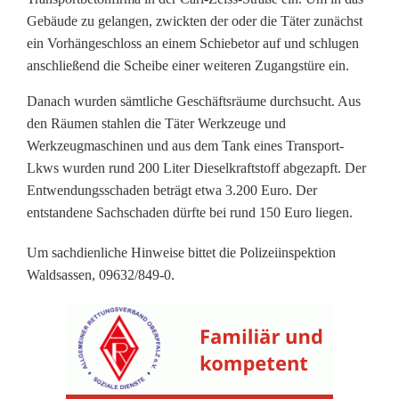
r
Gebäude zu gelangen, zwickten der oder die Täter zunächst
e
ein Vorhängeschloss an einem Schiebetor auf und schlugen
anschließend die Scheibe einer weiteren Zugangstüre ein.
c
Danach wurden sämtliche Geschäftsräume durchsucht. Aus
h
den Räumen stahlen die Täter Werkzeuge und
e
Werkzeugmaschinen und aus dem Tank eines Transport-
Lkws wurden rund 200 Liter Dieselkraftstoff abgezapft. Der
r
Entwendungsschaden beträgt etwa 3.200 Euro. Der
i
entstandene Sachschaden dürfte bei rund 150 Euro liegen.
n
Um sachdienliche Hinweise bittet die Polizeiinspektion
Waldsassen, 09632/849-0.
M
i
t
t