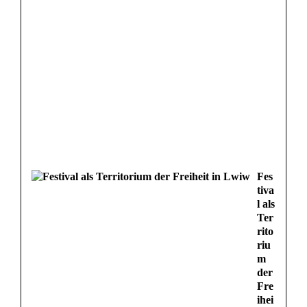
Fes
tiva
l als
Ter
rito
riu
m
der
Fre
ihei