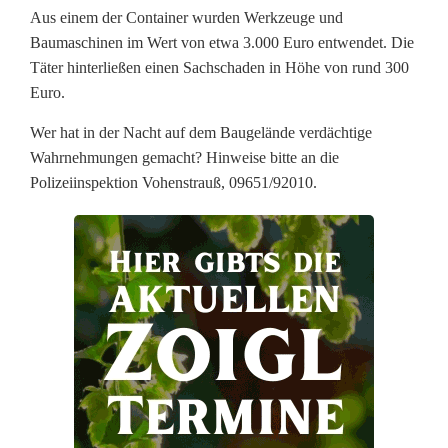
b
Aus einem der Container wurden Werkzeuge und
Baumaschinen im Wert von etwa 3.000 Euro entwendet. Die
r
Täter hinterließen einen Sachschaden in Höhe von rund 300
u
Euro.
c
Wer hat in der Nacht auf dem Baugelände verdächtige
Wahrnehmungen gemacht? Hinweise bitte an die
h
Polizeiinspektion Vohenstrauß, 09651/92010.
i
n
B
a
u
c
o