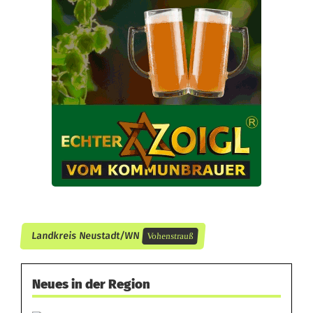
n
t
a
i
n
e
r
i
n
Landkreis Neustadt/WN
Vohenstrauß
P
i
Neues in der Region
r