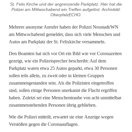
t
St. Felix Kirche und der angrenzende Parkplatz. Hier hat die
Polizei am Mittwochabend ein Treffen aufgelöst. Archivbild:
z
OberpfalzECHO.
a
Mehrere anonyme Anrufer haben der Polizei Neustadt/WN
am Mittwochabend gemeldet, dass sich viele Menschen und
m
Autos am Parkplatz der St. Felixkirche versammeln.
F
Den Beamten hat sich vor Ort ein Bild wie vor Coronazeiten
e
gezeigt, wie ein Polizeisprecher beschreibt: Auf dem
Parkplatz waren etwa 25 Autos geparkt, etwa 30 Personen
l
sollen teils allein, zu zweit oder in kleinen Gruppen
i
zusammengestanden sein. Als die Polizisten eingetroffen
sind, sollen einige Personen unerkannt die Flucht ergriffen
x
haben. Zuletzt sei eine Menschentraube von acht unmittelbar
p
zusammenstehenden Personen übrig geblieben.
a
Wie die Polizei mitteilt, erwartet sie eine Anzeige wegen
Verstößen gegen die Coronaauflagen.
r