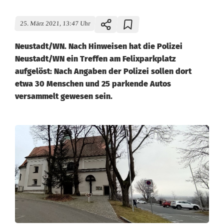
25. März 2021, 13:47 Uhr
Neustadt/WN. Nach Hinweisen hat die Polizei
Neustadt/WN ein Treffen am Felixparkplatz
aufgelöst: Nach Angaben der Polizei sollen dort
etwa 30 Menschen und 25 parkende Autos
versammelt gewesen sein.
E
i
n
s
a