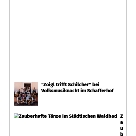
"Zoigl trifft Schilcher" bei
Volksmusiknacht im Schafferhof
Z
a
u
b