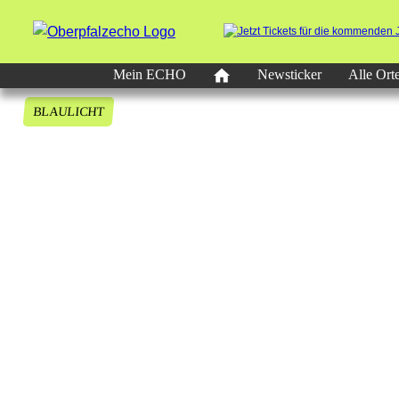
Mein ECHO
Newsticker
Alle Ort
BLAULICHT