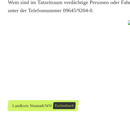
Wem sind im Tatzeitraum verdächtige Personen oder Fahrz
l
unter der Telefonnummer 09645/9204-0.
g
l
o
s
e
r
E
i
n
Landkreis Neustadt/WN
Eschenbach
b
r