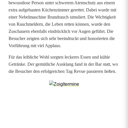
z
bewusstlose Person unter schwerem Atemschutz aus einem
e
extra aufgebauten Küchenzimmer gerettet. Dabei wurde mit
einer Nebelmaschine Brandrauch simuliert. Die Wichtigkeit
n
von Rauchmeldern, die Leben retten können, wurde den
Zuschauern ebenfalls eindrücklich vor Augen geführt. Die
b
Besucher zeigten sich sehr beeindruckt und honorierten die
a
Vorführung mit viel Applaus.
c
Für das leibliche Wohl sorgten leckeres Essen und kühle
h
Getränke. Der gemütliche Ausklang fand in der Bar statt, wo
die Besucher den erfolgreichen Tag Revue passieren ließen.
b
e
g
e
i