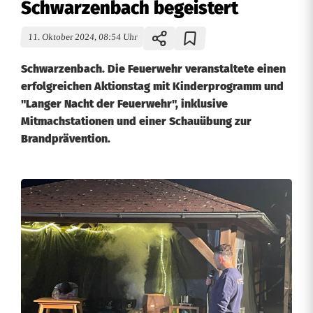
Schwarzenbach begeistert
11. Oktober 2024, 08:54 Uhr
Schwarzenbach. Die Feuerwehr veranstaltete einen
erfolgreichen Aktionstag mit Kinderprogramm und
"Langer Nacht der Feuerwehr", inklusive
Mitmachstationen und einer Schauübung zur
Brandprävention.
E
r
f
o
l