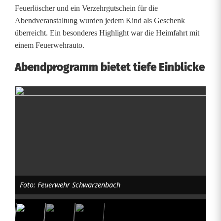
Feuerlöscher und ein Verzehrgutschein für die
r
Abendveranstaltung wurden jedem Kind als Geschenk
w
überreicht. Ein besonderes Highlight war die Heimfahrt mit
einem Feuerwehrauto.
e
Abendprogramm bietet tiefe Einblicke
h
r
a
k
t
i
o
Foto: Feuerwehr Schwarzenbach
n
s