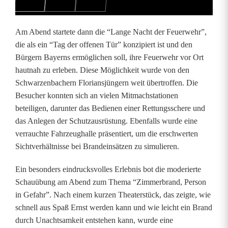
t
Am Abend startete dann die “Lange Nacht der Feuerwehr”,
a
die als ein “Tag der offenen Tür” konzipiert ist und den
g
Bürgern Bayerns ermöglichen soll, ihre Feuerwehr vor Ort
hautnah zu erleben. Diese Möglichkeit wurde von den
i
Schwarzenbachern Floriansjüngern weit übertroffen. Die
n
Besucher konnten sich an vielen Mitmachstationen
beteiligen, darunter das Bedienen einer Rettungsschere und
S
das Anlegen der Schutzausrüstung. Ebenfalls wurde eine
c
verrauchte Fahrzeughalle präsentiert, um die erschwerten
Sichtverhältnisse bei Brandeinsätzen zu simulieren.
h
w
Ein besonders eindrucksvolles Erlebnis bot die moderierte
Schauübung am Abend zum Thema “Zimmerbrand, Person
a
in Gefahr”. Nach einem kurzen Theaterstück, das zeigte, wie
r
schnell aus Spaß Ernst werden kann und wie leicht ein Brand
durch Unachtsamkeit entstehen kann, wurde eine