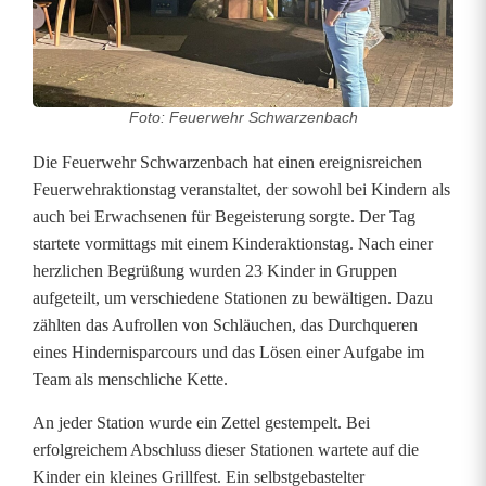
g
r
e
Foto: Feuerwehr Schwarzenbach
i
Die Feuerwehr Schwarzenbach hat einen ereignisreichen
c
Feuerwehraktionstag veranstaltet, der sowohl bei Kindern als
auch bei Erwachsenen für Begeisterung sorgte. Der Tag
h
startete vormittags mit einem Kinderaktionstag. Nach einer
e
herzlichen Begrüßung wurden 23 Kinder in Gruppen
aufgeteilt, um verschiedene Stationen zu bewältigen. Dazu
r
zählten das Aufrollen von Schläuchen, das Durchqueren
F
eines Hindernisparcours und das Lösen einer Aufgabe im
Team als menschliche Kette.
e
An jeder Station wurde ein Zettel gestempelt. Bei
u
erfolgreichem Abschluss dieser Stationen wartete auf die
e
Kinder ein kleines Grillfest. Ein selbstgebastelter