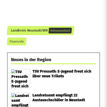
s
t
e
r
Landkreis Neustadt/WN
Schwarzenbach
t
Feuerwehr
Neues in der Region
TSV Pressath: E-Jugend freut sich
über neue Trikots
Landratsamt empfängt 22
Austauschschüler in Neustadt