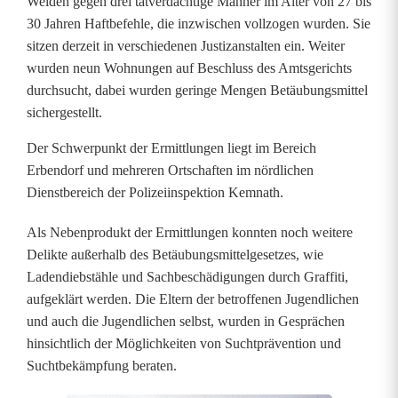
t
Weiden gegen drei tatverdächtige Männer im Alter von 27 bis
30 Jahren Haftbefehle, die inzwischen vollzogen wurden. Sie
l
sitzen derzeit in verschiedenen Justizanstalten ein. Weiter
wurden neun Wohnungen auf Beschluss des Amtsgerichts
u
durchsucht, dabei wurden geringe Mengen Betäubungsmittel
n
sichergestellt.
g
Der Schwerpunkt der Ermittlungen liegt im Bereich
e
Erbendorf und mehreren Ortschaften im nördlichen
Dienstbereich der Polizeiinspektion Kemnath.
n
Als Nebenprodukt der Ermittlungen konnten noch weitere
w
Delikte außerhalb des Betäubungsmittelgesetzes, wie
e
Ladendiebstähle und Sachbeschädigungen durch Graffiti,
aufgeklärt werden. Die Eltern der betroffenen Jugendlichen
g
und auch die Jugendlichen selbst, wurden in Gesprächen
e
hinsichtlich der Möglichkeiten von Suchtprävention und
Suchtbekämpfung beraten.
n