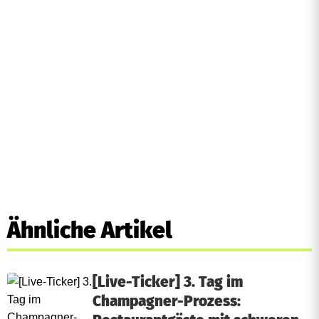
m
i
t
t
e
l
g
e
Ähnliche Artikel
s
e
[Live-Ticker] 3. Tag im
t
Champagner-Prozess: