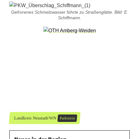
h
Gefrorenes Schmelzwasser führte zu Straßenglätte. Bild: E.
r
Schiffmann.
s
u
n
f
a
l
l
d
Landkreis Neustadt/WN
Parkstein
u
r