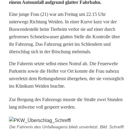
r
einem Autounfall aufgrund glatter Fahrbahn.
n
Eine junge Frau (21) war am Freitag um 22.15 Uhr
e
unterwegs Richtung Weiden. In einer Kurve kurz vor der
Buswendestelle beim Tierheim verlor sie auf einer durch
u
gefrorenes Schmelzwasser glatten Stelle die Kontrolle über
t
ihr Fahrzeug. Das Fahrzeug geriet ins Schleudern und
überschlug sich in der Böschung mehrmals.
e
Die Fahrerin setzte selbst einen Notruf ab. Die Feuerwehr
r
Parkstein sowie die Helfer vor Ort konnte die Frau nahezu
V
unverletzt dem Rettungsdienst übergeben, der sie vorsorglich
ins Klinikum Weiden brachte.
e
Zur Bergung des Fahrzeugs musste die Straße zwei Stunden
r
lang teilweise voll gesperrt werden.
k
e
Die Fahrerin des Unfallwagens blieb unverletzt. Bild: Schreffl.