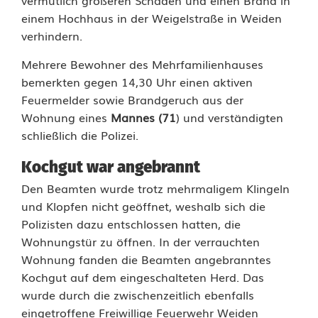
m
einem Hochhaus in der Weigelstraße in Weiden
H
verhindern.
e
Mehrere Bewohner des Mehrfamilienhauses
bemerkten gegen 14,30 Uhr einen aktiven
r
Feuermelder sowie Brandgeruch aus der
d
Wohnung eines
Mannes (71
) und verständigten
schließlich die Polizei.
v
e
Kochgut war angebrannt
Den Beamten wurde trotz mehrmaligem Klingeln
r
und Klopfen nicht geöffnet, weshalb sich die
g
Polizisten dazu entschlossen hatten, die
Wohnungstür zu öffnen. In der verrauchten
e
Wohnung fanden die Beamten angebranntes
s
Kochgut auf dem eingeschalteten Herd. Das
wurde durch die zwischenzeitlich ebenfalls
s
eingetroffene Freiwillige Feuerwehr Weiden