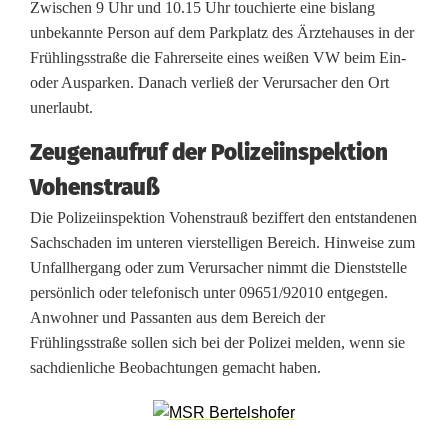
a
Zwischen 9 Uhr und 10.15 Uhr touchierte eine bislang
unbekannte Person auf dem Parkplatz des Ärztehauses in der
h
Frühlingsstraße die Fahrerseite eines weißen VW beim Ein-
r
oder Ausparken. Danach verließ der Verursacher den Ort
unerlaubt.
e
r
Zeugenaufruf der Polizeiinspektion
Vohenstrauß
f
Die Polizeiinspektion Vohenstrauß beziffert den entstandenen
l
Sachschaden im unteren vierstelligen Bereich. Hinweise zum
u
Unfallhergang oder zum Verursacher nimmt die Dienststelle
persönlich oder telefonisch unter 09651/92010 entgegen.
c
Anwohner und Passanten aus dem Bereich der
h
Frühlingsstraße sollen sich bei der Polizei melden, wenn sie
sachdienliche Beobachtungen gemacht haben.
t
a