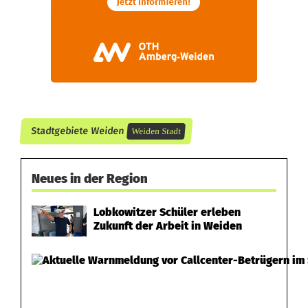
-
J
e
t
z
t
Stadtgebiete Weiden
Weiden Stadt
w
Neues in der Region
i
r
Lobkowitzer Schüler erleben
Zukunft der Arbeit in Weiden
d
d
e