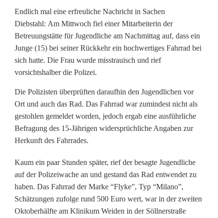
r
Endlich mal eine erfreuliche Nachricht in Sachen
Diebstahl: Am Mittwoch fiel einer Mitarbeiterin der
r
Betreuungstätte für Jugendliche am Nachmittag auf, dass ein
a
Junge (15) bei seiner Rückkehr ein hochwertiges Fahrrad bei
sich hatte. Die Frau wurde misstrauisch und rief
d
vorsichtshalber die Polizei.
d
Die Polizisten überprüften daraufhin den Jugendlichen vor
i
Ort und auch das Rad. Das Fahrrad war zumindest nicht als
gestohlen gemeldet worden, jedoch ergab eine ausführliche
e
Befragung des 15-Jährigen widersprüchliche Angaben zur
b
Herkunft des Fahrrades.
s
Kaum ein paar Stunden später, rief der besagte Jugendliche
auf der Polizeiwache an und gestand das Rad entwendet zu
t
haben. Das Fahrrad der Marke “Flyke”, Typ “Milano”,
a
Schätzungen zufolge rund 500 Euro wert, war in der zweiten
Oktoberhälfte am Klinikum Weiden in der Söllnerstraße
h