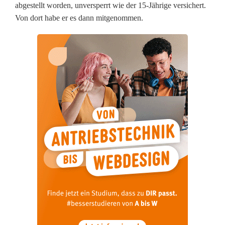
abgestellt worden, unversperrt wie der 15-Jährige versichert.
l
Von dort habe er es dann mitgenommen.
a
u
f
g
e
k
l
ä
r
t