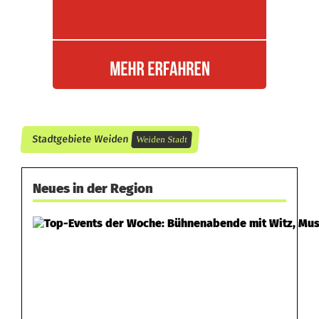
o
n
A
u
t
o
Stadtgebiete Weiden
Weiden Stadt
e
Neues in der Region
r
f
a
s
s