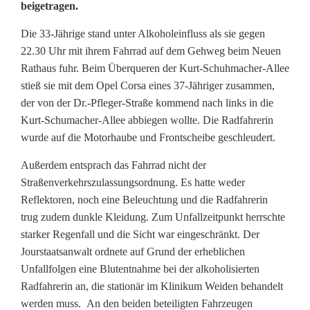
beigetragen.
e
Die 33-Jährige stand unter Alkoholeinfluss als sie gegen
L
22.30 Uhr mit ihrem Fahrrad auf dem Gehweg beim Neuen
i
Rathaus fuhr. Beim Überqueren der Kurt-Schuhmacher-Allee
stieß sie mit dem Opel Corsa eines 37-Jähriger zusammen,
c
der von der Dr.-Pfleger-Straße kommend nach links in die
Kurt-Schumacher-Allee abbiegen wollte. Die Radfahrerin
h
wurde auf die Motorhaube und Frontscheibe geschleudert.
t
Außerdem entsprach das Fahrrad nicht der
:
Straßenverkehrszulassungsordnung. Es hatte weder
F
Reflektoren, noch eine Beleuchtung und die Radfahrerin
trug zudem dunkle Kleidung. Zum Unfallzeitpunkt herrschte
a
starker Regenfall und die Sicht war eingeschränkt. Der
Jourstaatsanwalt ordnete auf Grund der erheblichen
h
Unfallfolgen eine Blutentnahme bei der alkoholisierten
r
Radfahrerin an, die stationär im Klinikum Weiden behandelt
werden muss. An den beiden beteiligten Fahrzeugen
r