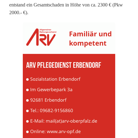
entstand ein Gesamtschaden in Höhe von ca. 2300 € (Pkw
a
2000.- €).
d
f
a
h
r
e
r
i
n
v