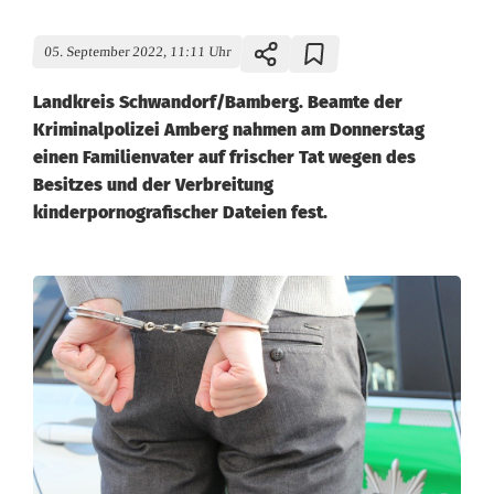
05. September 2022, 11:11 Uhr
Landkreis Schwandorf/Bamberg. Beamte der
Kriminalpolizei Amberg nahmen am Donnerstag
einen Familienvater auf frischer Tat wegen des
Besitzes und der Verbreitung
kinderpornografischer Dateien fest.
F
e
s
t
n