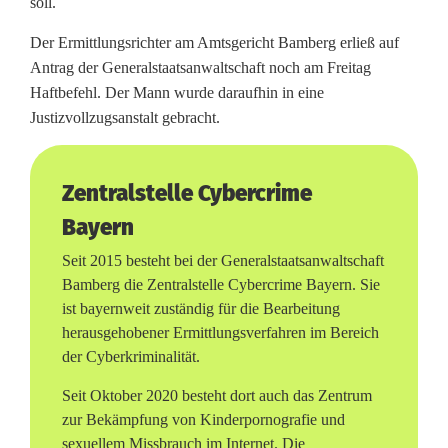
soll.
K
Der Ermittlungsrichter am Amtsgericht Bamberg erließ auf
i
Antrag der Generalstaatsanwaltschaft noch am Freitag
Haftbefehl. Der Mann wurde daraufhin in eine
n
Justizvollzugsanstalt gebracht.
d
e
Zentralstelle Cybercrime
r
Bayern
p
Seit 2015 besteht bei der Generalstaatsanwaltschaft
Bamberg die Zentralstelle Cybercrime Bayern. Sie
o
ist bayernweit zuständig für die Bearbeitung
r
herausgehobener Ermittlungsverfahren im Bereich
der Cyberkriminalität.
n
Seit Oktober 2020 besteht dort auch das Zentrum
o
zur Bekämpfung von Kinderpornografie und
g
sexuellem Missbrauch im Internet. Die