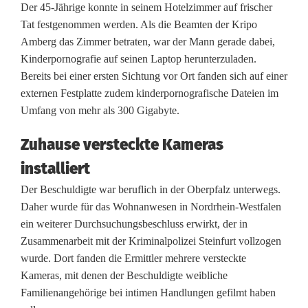
Der 45-Jährige konnte in seinem Hotelzimmer auf frischer
n
Tat festgenommen werden. Als die Beamten der Kripo
t
Amberg das Zimmer betraten, war der Mann gerade dabei,
Kinderpornografie auf seinen Laptop herunterzuladen.
e
Bereits bei einer ersten Sichtung vor Ort fanden sich auf einer
r
externen Festplatte zudem kinderpornografische Dateien im
Umfang von mehr als 300 Gigabyte.
l
a
Zuhause versteckte Kameras
installiert
d
Der Beschuldigte war beruflich in der Oberpfalz unterwegs.
e
Daher wurde für das Wohnanwesen in Nordrhein-Westfalen
n
ein weiterer Durchsuchungsbeschluss erwirkt, der in
Zusammenarbeit mit der Kriminalpolizei Steinfurt vollzogen
v
wurde. Dort fanden die Ermittler mehrere versteckte
o
Kameras, mit denen der Beschuldigte weibliche
Familienangehörige bei intimen Handlungen gefilmt haben
n