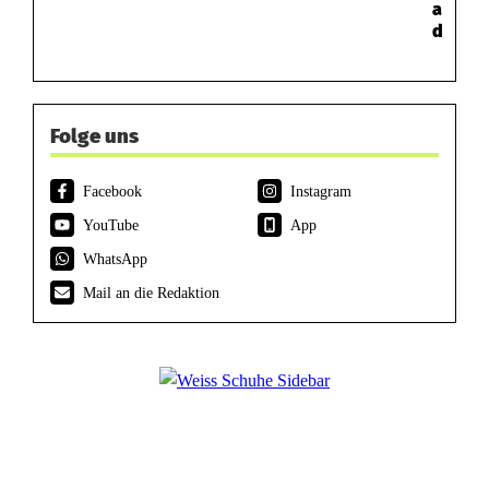
a
d
Folge uns
Facebook
Instagram
YouTube
App
WhatsApp
Mail an die Redaktion