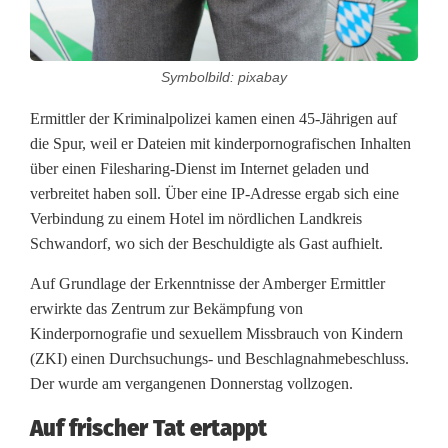
a
h
Symbolbild: pixabay
m
Ermittler der Kriminalpolizei kamen einen 45-Jährigen auf
e
die Spur, weil er Dateien mit kinderpornografischen Inhalten
b
über einen Filesharing-Dienst im Internet geladen und
verbreitet haben soll. Über eine IP-Adresse ergab sich eine
e
Verbindung zu einem Hotel im nördlichen Landkreis
i
Schwandorf, wo sich der Beschuldigte als Gast aufhielt.
m
Auf Grundlage der Erkenntnisse der Amberger Ermittler
erwirkte das Zentrum zur Bekämpfung von
H
Kinderpornografie und sexuellem Missbrauch von Kindern
e
(ZKI) einen Durchsuchungs- und Beschlagnahmebeschluss.
Der wurde am vergangenen Donnerstag vollzogen.
r
u
Auf frischer Tat ertappt