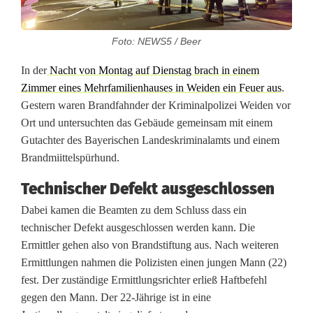
M
Foto: NEWS5 / Beer
e
In der
Nacht von Montag auf Dienstag brach in einem
h
Zimmer eines Mehrfamilienhauses in Weiden ein Feuer aus
.
r
Gestern waren Brandfahnder der Kriminalpolizei Weiden vor
Ort und untersuchten das Gebäude gemeinsam mit einem
f
Gutachter des Bayerischen Landeskriminalamts und einem
a
Brandmiittelspürhund.
m
Technischer Defekt ausgeschlossen
i
Dabei kamen die Beamten zu dem Schluss dass ein
technischer Defekt ausgeschlossen werden kann. Die
l
Ermittler gehen also von Brandstiftung aus. Nach weiteren
i
Ermittlungen nahmen die Polizisten einen jungen Mann (22)
fest. Der zuständige Ermittlungsrichter erließ Haftbefehl
e
gegen den Mann. Der 22-Jährige ist in eine