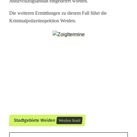
n
Justizvollzugsanstalt eingeliefert worden.
h
Die weiteren Ermittlungen zu diesem Fall führt die
Kriminalpolizeiinspektion Weiden.
a
u
s
:
B
r
a
n
d
Stadtgebiete Weiden
Weiden Stadt
s