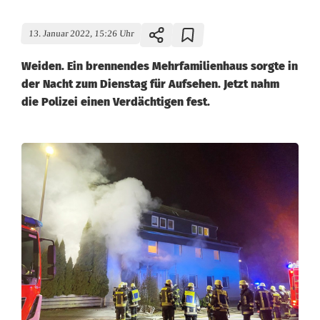
13. Januar 2022, 15:26 Uhr
Weiden. Ein brennendes Mehrfamilienhaus sorgte in
der Nacht zum Dienstag für Aufsehen. Jetzt nahm
die Polizei einen Verdächtigen fest.
F
e
u
e
r
i
n