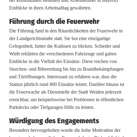
der kommunalen Beamten und Arbeitnehmer in Bayern)
Einblicke in ihren Arbeitsalltag gewährten.
r
w
Führung durch die Feuerwehr
Die Führung fand in den Räumlichkeiten der Feuerwehr in
e
der Landgerichtsstraße statt. Sie bot eine einzigartige
h
Gelegenheit, hinter die Kulissen zu blicken. Schieder und
Wirth erklärten die verschiedenen Fahrzeuge und gaben
r
Einblicke in die Vielfalt der Einsätze. Diese reichen von
d
Storchen- und Biberrettung bis hin zu Brandbekämpfungen
und Türöffnungen. Interessant zu erfahren war, dass die
e
Station jährlich rund 800 Einsätze leistet. Darüber hinaus ist
r
die Feuerwache als Dienststelle der Stadt Weiden jederzeit
erreichbar, um beispielsweise bei Problemen in öffentlichen
S
Parkdecks oder Tiefgaragen Hilfe zu leisten.
t
Würdigung des Engagements
a
Besonders hervorgehoben wurde die hohe Motivation der