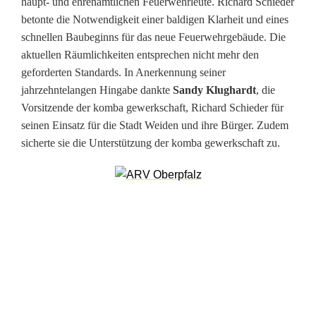
d
haupt- und ehrenamtlichen Feuerwehrleute. Richard Schieder
betonte die Notwendigkeit einer baldigen Klarheit und eines
t
schnellen Baubeginns für das neue Feuerwehrgebäude. Die
W
aktuellen Räumlichkeiten entsprechen nicht mehr den
geforderten Standards. In Anerkennung seiner
e
jahrzehntelangen Hingabe dankte
Sandy Klughardt
, die
i
Vorsitzende der komba gewerkschaft, Richard Schieder für
seinen Einsatz für die Stadt Weiden und ihre Bürger. Zudem
d
sicherte sie die Unterstützung der komba gewerkschaft zu.
e
n
z
e
i
g