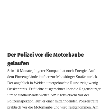
e
n
L
a
d
e
Der Polizei vor die Motorhaube
n
gelaufen
d
Sein 10 Monate jüngerer Kumpan hat noch Energie. Auf
i
dem Firmengelände läuft er zur Moosbürger Straße zurück.
Der angeblich in Weiden untergebrachte Russe zeigt wenig
e
Ortskenntnis. Er flüchte ausgerechnet über die Regensburger
b
Straße stadtauswärts weiter. Am Kreisverkehr vor der
Polizeiinspektion läuft er einer mitfahndenden Polizeistreife
e
praktisch vor die Motorhaube und wird festgenommen. Am