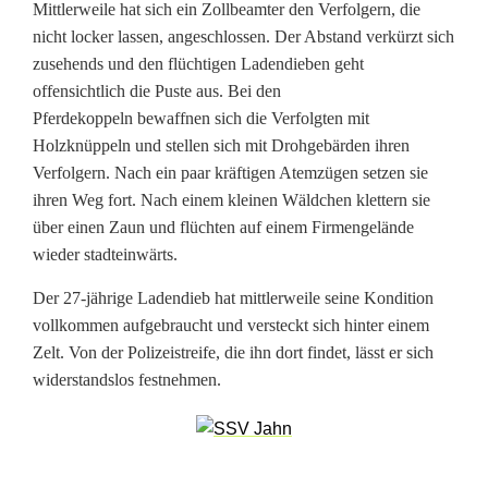
s
Mittlerweile hat sich ein Zollbeamter den Verfolgern, die
nicht locker lassen, angeschlossen. Der Abstand verkürzt sich
t
zusehends und den flüchtigen Ladendieben geht
e
offensichtlich die Puste aus. Bei den
Pferdekoppeln bewaffnen sich die Verfolgten mit
l
Holzknüppeln und stellen sich mit Drohgebärden ihren
l
Verfolgern. Nach ein paar kräftigen Atemzügen setzen sie
ihren Weg fort. Nach einem kleinen Wäldchen klettern sie
t
über einen Zaun und flüchten auf einem Firmengelände
e
wieder stadteinwärts.
s
Der 27-jährige Ladendieb hat mittlerweile seine Kondition
vollkommen aufgebraucht und versteckt sich hinter einem
t
Zelt. Von der Polizeistreife, die ihn dort findet, lässt er sich
e
widerstandslos festnehmen.
l
l