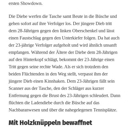
ersten Showdown.
g
Die Diebe werfen die Tasche samt Beute in die Büsche und
s
gehen sofort auf ihre Verfolger los. Der jüngere Dieb tritt
j
dem 28-Jährigen gegen den linken Oberschenkel und lässt
einen Faustschlag gegen den Unterkiefer folgen. Da hat auch
a
der 23-jährige Verfolger aufgeholt und wird ähnlich unsanft
empfangen. Während der Ältere der Diebe dem 28-Jährigen
g
auf den Hinterkopf schlägt, bekommt der 23-Jährige einen
d
Tritt gegen seine rechte Wade. Als er sich trotzdem den
beiden Flüchtenden in den Weg stellt, verpasst ihm der
-
jüngere Dieb einen Kinnhaken. Dem 23-Jährigen fällt sein
A
Scanner aus der Tasche, den der Schläger aus kurzer
Entfernung gegen die Brust des 23-Jährigen schleudert. Dann
n
flüchten die Ladendiebe durch die Büsche auf das
g
Nachbaranwesen und über die nahegelegenen Tennisplätze.
e
Mit Holzknüppeln bewaffnet