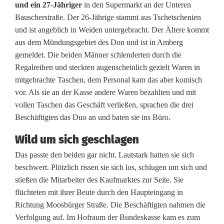
und ein 27-Jähriger
in den Supermarkt an der Unteren
i
Bauscherstraße. Der 26-Jährige stammt aus Tschetschenien
und ist angeblich in Weiden untergebracht. Der Ältere kommt
f
aus dem Mündungsgebiet des Don und ist in Amberg
e
gemeldet. Die beiden Männer schlenderten durch die
Regalreihen und steckten augenscheinlich gezielt Waren in
V
mitgebrachte Taschen, dem Personal kam das aber komisch
e
vor. Als sie an der Kasse andere Waren bezahlten und mit
vollen Taschen das Geschäft verließen, sprachen die drei
r
Beschäftigten das Duo an und baten sie ins Büro.
f
Wild um sich geschlagen
o
Das passte den beiden gar nicht. Lautstark hatten sie sich
l
beschwert. Plötzlich rissen sie sich los, schlugen um sich und
stießen die Mitarbeiter des Kaufmarktes zur Seite. Sie
g
flüchteten mit ihrer Beute durch den Haupteingang in
u
Richtung Moosbürger Straße. Die Beschäftigten nahmen die
Verfolgung auf. Im Hofraum der Bundeskasse kam es zum
n