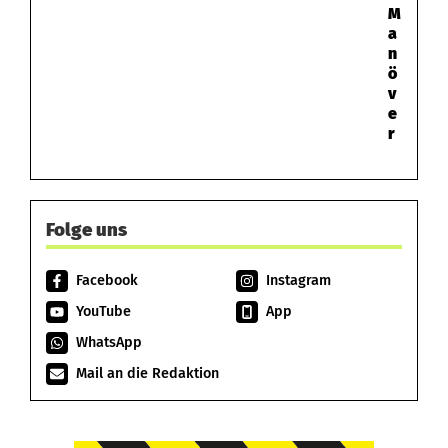
M
a
n
ö
v
e
r
Folge uns
Facebook
Instagram
YouTube
App
WhatsApp
Mail an die Redaktion