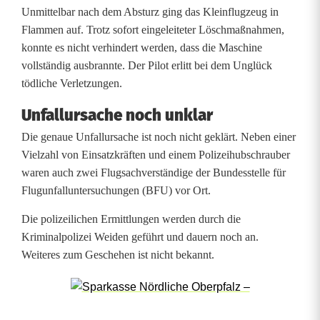
u
Unmittelbar nach dem Absturz ging das Kleinflugzeug in
Flammen auf. Trotz sofort eingeleiteter Löschmaßnahmen,
g
konnte es nicht verhindert werden, dass die Maschine
z
vollständig ausbrannte. Der Pilot erlitt bei dem Unglück
tödliche Verletzungen.
e
Unfallursache noch unklar
u
Die genaue Unfallursache ist noch nicht geklärt. Neben einer
g
Vielzahl von Einsatzkräften und einem Polizeihubschrauber
waren auch zwei Flugsachverständige der Bundesstelle für
a
Flugunfalluntersuchungen (BFU) vor Ort.
b
Die polizeilichen Ermittlungen werden durch die
s
Kriminalpolizei Weiden geführt und dauern noch an.
t
Weiteres zum Geschehen ist nicht bekannt.
u
r