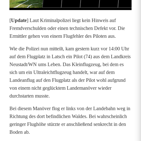
]
T
[
Update
] Laut Kriminalpolizei liegt kein Hinweis auf
ö
Fremdverschulden oder einen technischen Defekt vor. Die
Ermittler gehen von einem Flugfehler des Piloten aus.
d
Wie die Polizei nun mitteilt, kam gestern kurz vor 14:00 Uhr
l
auf dem Flugplatz in Latsch ein Pilot (74) aus dem Landkreis
i
Neustadt/WN ums Leben. Das Kleinflugzeug, bei dem es
sich um ein Ultraleichtflugzeug handelt, war auf dem
c
Landeanflug auf den Flugplatz als der Pilot wohl aufgrund
h
von einem nicht geglücktem Landemanöver wieder
durchstarten musste.
e
Bei diesem Manöver flog er links von der Landebahn weg in
r
Richtung des dort befindlichen Waldes. Bei wahrscheinlich
F
geringer Flughöhe stürzte er anschließend senkrecht in den
Boden ab.
l