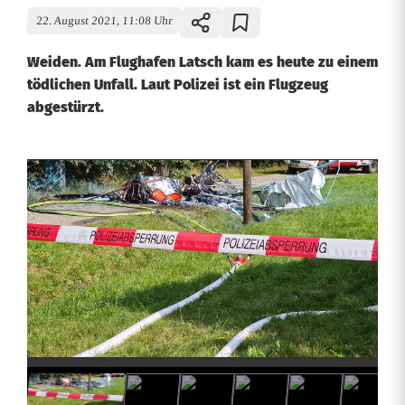
22. August 2021, 11:08 Uhr
Weiden. Am Flughafen Latsch kam es heute zu einem
tödlichen Unfall. Laut Polizei ist ein Flugzeug
abgestürzt.
[
U
p
d
a
t
e