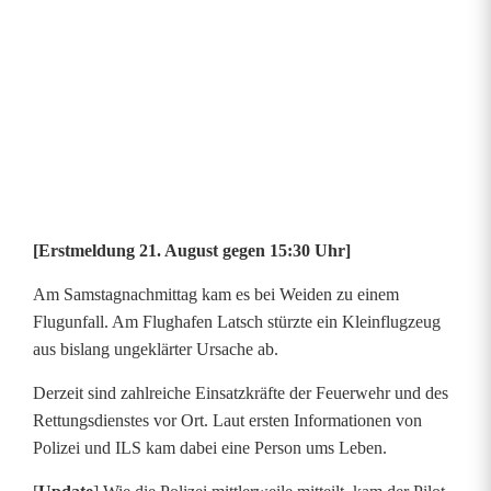
z
i
n
L
a
t
[Erstmeldung 21. August gegen 15:30 Uhr]
s
Am Samstagnachmittag kam es bei Weiden zu einem
c
Flugunfall. Am Flughafen Latsch stürzte ein Kleinflugzeug
aus bislang ungeklärter Ursache ab.
h
Derzeit sind zahlreiche Einsatzkräfte der Feuerwehr und des
Rettungsdienstes vor Ort. Laut ersten Informationen von
Polizei und ILS kam dabei eine Person ums Leben.