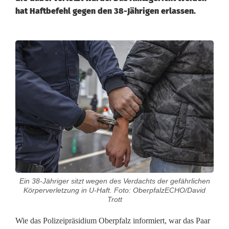
hat Haftbefehl gegen den 38-Jährigen erlassen.
F
r
a
u
d
u
r
Ein 38-Jähriger sitzt wegen des Verdachts der gefährlichen
c
Körperverletzung in U-Haft. Foto: OberpfalzECHO/David
Trott
h
Wie das Polizeipräsidium Oberpfalz informiert, war das Paar
L