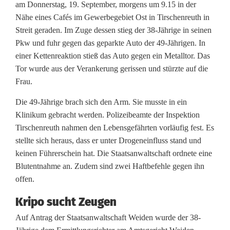
am Donnerstag, 19. September, morgens um 9.15 in der
e
Nähe eines Cafés im Gewerbegebiet Ost in Tirschenreuth in
Streit geraden. Im Zuge dessen stieg der 38-Jährige in seinen
b
Pkw und fuhr gegen das geparkte Auto der 49-Jährigen. In
e
einer Kettenreaktion stieß das Auto gegen ein Metalltor. Das
Tor wurde aus der Verankerung gerissen und stürzte auf die
n
Frau.
s
Die 49-Jährige brach sich den Arm. Sie musste in ein
g
Klinikum gebracht werden. Polizeibeamte der Inspektion
Tirschenreuth nahmen den Lebensgefährten vorläufig fest. Es
e
stellte sich heraus, dass er unter Drogeneinfluss stand und
f
keinen Führerschein hat. Die Staatsanwaltschaft ordnete eine
Blutentnahme an. Zudem sind zwei Haftbefehle gegen ihn
ä
offen.
h
Kripo sucht Zeugen
r
Auf Antrag der Staatsanwaltschaft Weiden wurde der 38-
t