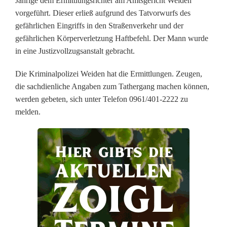
Jährige dem Ermittlungsrichter am Amtsgericht Weiden
vorgeführt. Dieser erließ aufgrund des Tatvorwurfs des
e
gefährlichen Eingriffs in den Straßenverkehr und der
v
gefährlichen Körperverletzung Haftbefehl. Der Mann wurde
in eine Justizvollzugsanstalt gebracht.
e
Die Kriminalpolizei Weiden hat die Ermittlungen. Zeugen,
r
die sachdienliche Angaben zum Tathergang machen können,
l
werden gebeten, sich unter Telefon 0961/401-2222 zu
melden.
e
t
z
t
-
K