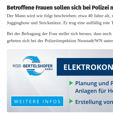
n
Betroffene Frauen sollen sich bei Polizei
Der Mann wird wie folgt beschrieben: etwa 40 Jahre alt,
i
Jogginghose und Strickmütze. Er trug eine auffällig rote 
n
Bei der Befragung der Frau stellte sich heraus, dass n
A
gebeten sich bei der Polizeiinspektion Neustadt/WN unt
l
t
e
n
s
t
a