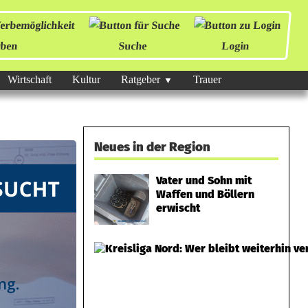
ben
Suche
Login
Wirtschaft
Kultur
Ratgeber
Trauer
Neues in der Region
Vater und Sohn mit
Waffen und Böllern
erwischt