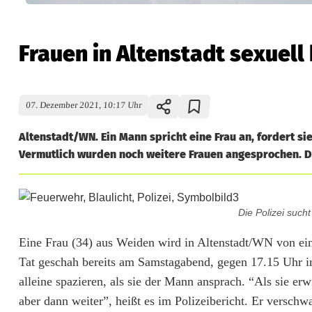
Frauen in Altenstadt sexuell 
07. Dezember 2021, 10:17 Uhr
Altenstadt/WN. Ein Mann spricht eine Frau an, fordert si
Vermutlich wurden noch weitere Frauen angesprochen. Die
F
Die Polizei such
r
Eine Frau (34) aus Weiden wird in Altenstadt/WN von ei
a
Tat geschah bereits am Samstagabend, gegen 17.15 Uhr im
u
alleine spazieren, als sie der Mann ansprach. “Als sie erwid
aber dann weiter”, heißt es im Polizeibericht. Er versch
e