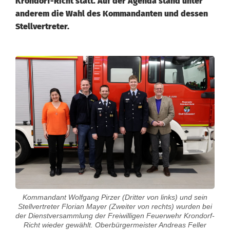
Krondorf-Richt statt. Auf der Agenda stand unter
anderem die Wahl des Kommandanten und dessen
Stellvertreter.
F
r
e
i
w
i
l
Kommandant Wolfgang Pirzer (Dritter von links) und sein
l
Stellvertreter Florian Mayer (Zweiter von rechts) wurden bei
der Dienstversammlung der Freiwilligen Feuerwehr Krondorf-
i
Richt wieder gewählt. Oberbürgermeister Andreas Feller