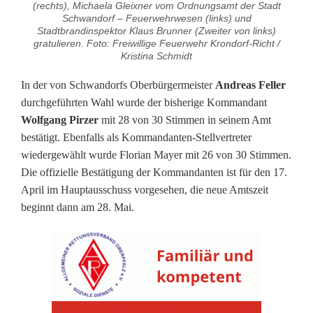
(rechts), Michaela Gleixner vom Ordnungsamt der Stadt
g
Schwandorf – Feuerwehrwesen (links) und
Stadtbrandinspektor Klaus Brunner (Zweiter von links)
e
gratulieren. Foto: Freiwillige Feuerwehr Krondorf-Richt /
Kristina Schmidt
F
In der von Schwandorfs Oberbürgermeister
Andreas Feller
e
durchgeführten Wahl wurde der bisherige Kommandant
u
Wolfgang Pirzer
mit 28 von 30 Stimmen in seinem Amt
bestätigt. Ebenfalls als Kommandanten-Stellvertreter
e
wiedergewählt wurde Florian Mayer mit 26 von 30 Stimmen.
r
Die offizielle Bestätigung der Kommandanten ist für den 17.
April im Hauptausschuss vorgesehen, die neue Amtszeit
w
beginnt dann am 28. Mai.
e
h
r
K