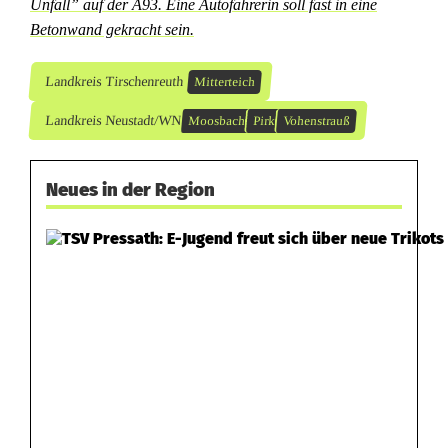
Unfall” auf der A93. Eine Autofahrerin soll fast in eine
Betonwand gekracht sein.
Landkreis Tirschenreuth
Mitterteich
Landkreis Neustadt/WN
Moosbach
Pirk
Vohenstrauß
Neues in der Region