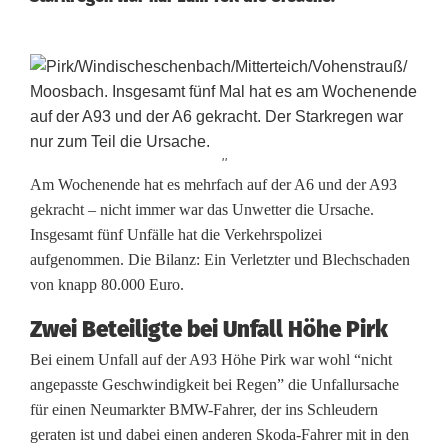
''
F
Am Wochenende hat es mehrfach auf der A6 und der A93
gekracht – nicht immer war das Unwetter die Ursache.
ü
Insgesamt fünf Unfälle hat die Verkehrspolizei
aufgenommen. Die Bilanz: Ein Verletzter und Blechschaden
n
von knapp 80.000 Euro.
f
Zwei Beteiligte bei Unfall Höhe Pirk
U
Bei einem Unfall auf der A93 Höhe Pirk war wohl “nicht
n
angepasste Geschwindigkeit bei Regen” die Unfallursache
für einen Neumarkter BMW-Fahrer, der ins Schleudern
f
geraten ist und dabei einen anderen Skoda-Fahrer mit in den