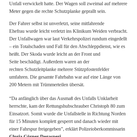
ä
Unfall verwickelt hatte. Der Wagen soll zweimal auf mehrere
Meter gegen die rechte Schutzplanke geprallt sein.
l
Der Fahrer selbst ist unverletzt, seine mitfahrende
l
Ehefrau wurde leicht verletzt ins Klinikum Weiden verbracht.
e
Der Unfallwagen war laut Verkehrspolizei rundum eingedellt
– ein Totalschaden und Fall für den Abschleppdienst, wie es
a
heißt. Der Skoda wurde leicht an der Front und
u
Seite beschädigt. Außerdem waren an der
rechten Schutzleitplanke mehrere Stützpfostenfelder
f
umfahren. Die gesamte Fahrbahn war auf eine Länge von
A
200 Metern mit Trümmerteilen übersät.
u
“Da anfänglich über das Ausmaß des Unfalls Unklarheit
t
herrschte, kam der Rettungshubschrauber Christoph 80 zum
Einsatzort. Somit wurde die Unfallstelle in Richtung Norden
o
für 15 Minuten komplett gesperrt und danach wieder mit
b
einer Fahrspur freigegeben”, erklärt Polizeioberkommissarin
Gloria Görner-Degasperi.