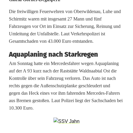
a
Die freiwilligen Feuerwehren von Oberwildenau, Luhe und
h
Schirmitz waren mit insgesamt 27 Mann und fünf
n
Fahrzeugen vor Ort im Einsatz zur Sicherung, Reinung und
Umleitung der Unfallstelle. Laut Verkehrspolizei ist
e
Gesamtschaden von 43.000 Euro entstanden.
n
Aquaplaning nach Starkregen
A
Am Sonntag hatte ein Mercedesfahrer wegen Aquaplaning
6
auf der A 93 kurz nach der Raststätte Waldnaabtal Ost die
Kontrolle über sein Fahrzeug verloren. Das Auto ist nach
/
rechts gegen die Außenschutzplanke geschleudert und
gegen das Heck eines vor ihm fahrenden Mercedes-Fahrers
A
aus Bremen gestoßen. Laut Polizei liegt der Sachschaden bei
9
10.300 Euro.
3