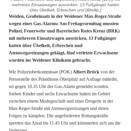
mehreren Einsatzwagen ausrücken. 13 Fußgänger hatten
über Übelkeit, Erbrechen und [&hellip;]
[
Weiden. Großeinsatz in der Weidener Max-Reger-Straße
wegen eines Gas-Alarms: Am Freitagvormittag mussten
U
Polizei, Feuerwehr und Bayerisches Rotes Kreuz (BRK)
mit mehreren Einsatzwagen ausrücken. 13 Fußgänger
p
hatten über Übelkeit, Erbrechen und
d
Atemwegsreizungen geklagt, fünf verletzte Erwachsene
wurden ins Weidener Klinikum gebracht.
a
t
Wie Polizeioberkommissar (POK)
Albert Brück
von der
Pressestelle des Präsidiums Oberpfalz auf Anfrage mitteilte,
e
sei gegen 10.35 Uhr der Gas-Alarm gemeldet worden.
Sieben Kinder und sechs Erwachsene hatten im Gebiet
]
zwischen einem Modegeschäft und einer Drogerie in der
G
Max-Reger-Straße mit Atemwegsreizungen und deren
Folgen zu kämpfen. Die angeforderten Rettungskräfte
a
sperrten das Areal bis 11.45 Uhr und kümmerten sich um die
s
Verletzten.