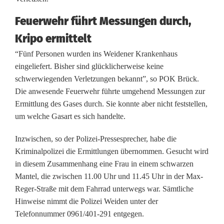
-
Feuerwehr führt Messungen durch,
A
Kripo ermittelt
l
“Fünf Personen wurden ins Weidener Krankenhaus
eingeliefert. Bisher sind glücklicherweise keine
a
schwerwiegenden Verletzungen bekannt”, so POK Brück.
r
Die anwesende Feuerwehr führte umgehend Messungen zur
Ermittlung des Gases durch. Sie konnte aber nicht feststellen,
m
um welche Gasart es sich handelte.
i
Inzwischen, so der Polizei-Pressesprecher, habe die
n
Kriminalpolizei die Ermittlungen übernommen. Gesucht wird
in diesem Zusammenhang eine Frau in einem schwarzen
W
Mantel, die zwischen 11.00 Uhr und 11.45 Uhr in der Max-
e
Reger-Straße mit dem Fahrrad unterwegs war. Sämtliche
Hinweise nimmt die Polizei Weiden unter der
i
Telefonnummer 0961/401-291 entgegen.