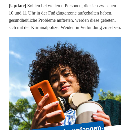
d
[Update]
Sollten bei weiteren Personen, die sich zwischen
e
10 und 11 Uhr in der Fußgängerzone aufgehalten haben,
gesundheitliche Probleme auftreten, werden diese gebeten,
n
sich mit der Kriminalpolizei Weiden in Verbindung zu setzen.
l
ö
s
t
G
r
o
ß
e