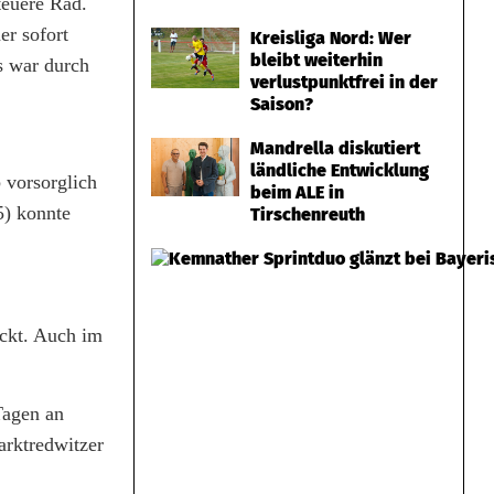
euere Rad.
er sofort
Kreisliga Nord: Wer
bleibt weiterhin
s war durch
verlustpunktfrei in der
Saison?
Mandrella diskutiert
ländliche Entwicklung
 vorsorglich
beim ALE in
5) konnte
Tirschenreuth
ckt. Auch im
Tagen an
arktredwitzer