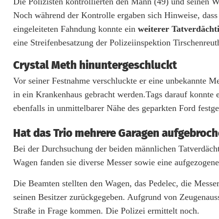
Die Polizisten kontrollierten den Mann (49) und seinen 
t
Noch während der Kontrolle ergaben sich Hinweise, dass 
e
eingeleiteten Fahndung konnte ein
weiterer Tatverdächt
s
eine Streifenbesatzung der Polizeiinspektion Tirschenreu
R
Crystal Meth hinuntergeschluckt
a
Vor seiner Festnahme verschluckte er eine unbekannte M
in ein Krankenhaus gebracht werden.Tags darauf konnte e
d
ebenfalls in unmittelbarer Nähe des geparkten Ford fes
,
Hat das Trio mehrere Garagen aufgebroc
M
Bei der Durchsuchung der beiden männlichen Tatverdäch
e
Wagen fanden sie diverse Messer sowie eine aufgezogene 
s
Die Beamten stellten den Wagen, das Pedelec, die Messer
s
seinen Besitzer zurückgegeben. Aufgrund von Zeugenauss
e
Straße in Frage kommen. Die Polizei ermittelt noch.