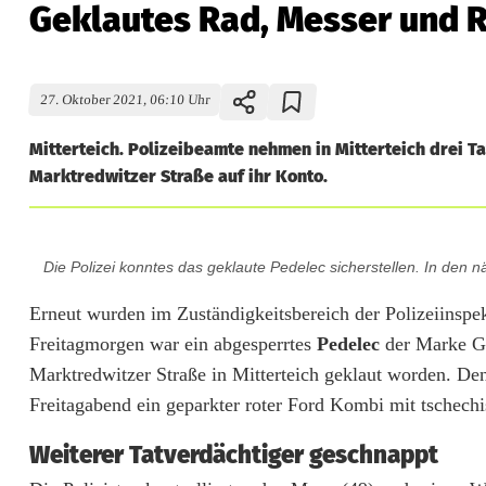
Geklautes Rad, Messer und R
27. Oktober 2021, 06:10 Uhr
Mitterteich. Polizeibeamte nehmen in Mitterteich drei 
Marktredwitzer Straße auf ihr Konto.
G
Die Polizei konntes das geklaute Pedelec sicherstellen. In den 
e
Erneut wurden im Zuständigkeitsbereich der Polizeiinsp
k
Freitagmorgen war ein abgesperrtes
Pedelec
der Marke G
l
Marktredwitzer Straße in Mitterteich geklaut worden. De
Freitagabend ein geparkter roter Ford Kombi mit tschechi
a
u
Weiterer Tatverdächtiger geschnappt