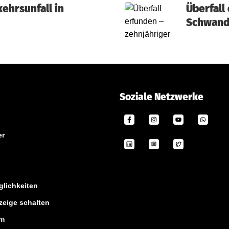
ehrsunfall in
Überfall
Schwando
Soziale Netzwerke
er
lichkeiten
zeige schalten
um