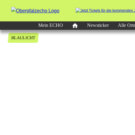
Mein ECHO
Newsticker
Alle Ort
BLAULICHT