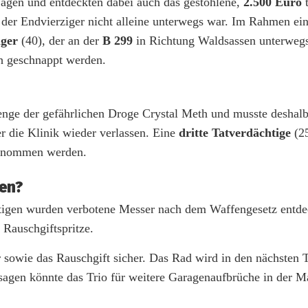
Wagen und entdeckten dabei auch das gestohlene,
2.500 Euro
t
der Endvierziger nicht alleine unterwegs war. Im Rahmen ein
iger
(40), der an der
B 299
in Richtung Waldsassen unterweg
th geschnappt werden.
enge der gefährlichen Droge Crystal Meth und musste deshalb
r die Klinik wieder verlassen. Eine
dritte Tatverdächtige
(2
tgenommen werden.
hen?
tigen wurden verbotene Messer nach dem Waffengesetz entde
Rauschgiftspritze.
 sowie das Rauschgift sicher. Das Rad wird in den nächsten 
agen könnte das Trio für weitere Garagenaufbrüche in der M