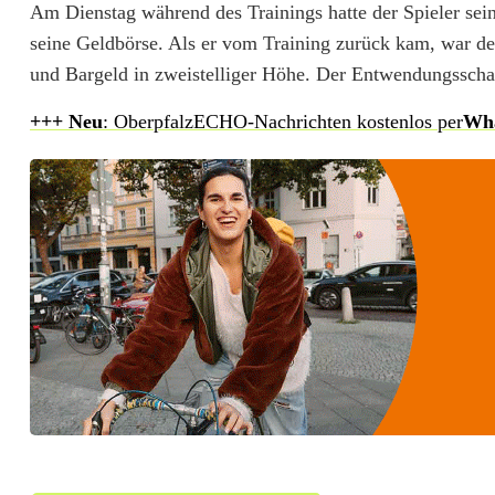
Am Dienstag während des Trainings hatte der Spieler sei
d
seine Geldbörse. Als er vom Training zurück kam, war d
b
und Bargeld in zweistelliger Höhe. Der Entwendungsscha
e
+++ N
eu
: OberpfalzECHO-Nachrichten kostenlos per
Wh
u
t
e
l
a
u
s
U
m