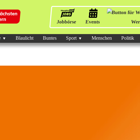
Jobbörse
Events
Wer
e
Blaulicht
Buntes
Sport
Menschen
Politik