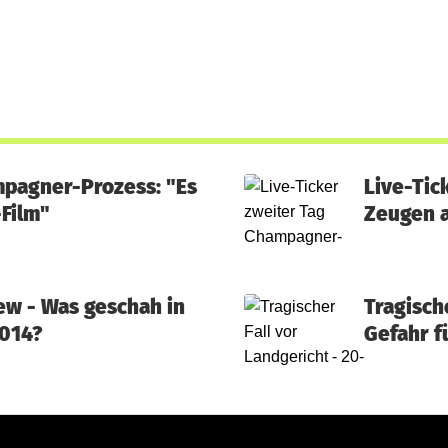
mpagner-Prozess: "Es
Live-Tic
-Film"
Zeugen a
ew - Was geschah in
Tragisch
2014?
Gefahr f