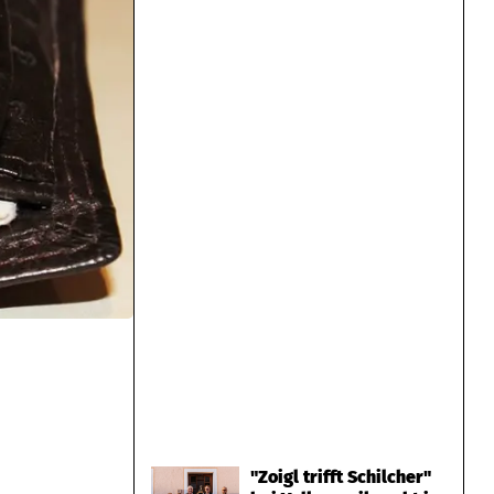
"Zoigl trifft Schilcher"