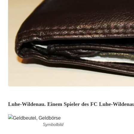
G
Luhe-Wildenau. Einem Spieler des FC Luhe-Wildenau 
e
Symbolbild
l