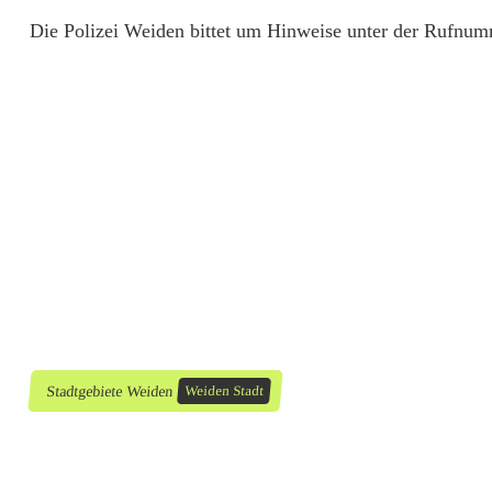
b
Die Polizei Weiden bittet um Hinweise unter der Rufnu
e
u
t
e
l
g
e
s
Stadtgebiete Weiden
Weiden Stadt
t
o
h