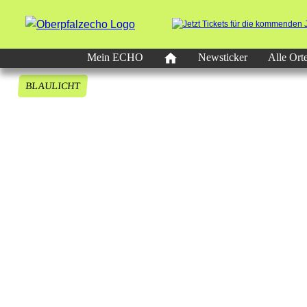
Mein ECHO
Newsticker
Alle Ort
BLAULICHT